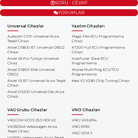
SORU - CEVAP
YORUMLAR
Universal Cihazlar
Yazılım Cihazları
Autocom CDP Universal Arıza
Magic Flex ECU Programlama
Tespit Cihazı
Cihazı
Ancel DS600 BT Universal OBD2
KT200 Full ECU Programlama
Cihazı
Cihazı
Ancel V6 Pro Türkçe Universal
AutoTuner Slave ECU
Cihaz
Programlama
Ancel DS600 Elite Universal
Xhorse Multi-Prog ECU/TCU
OBD2
Programlama
Ancel V5 BT Universal Arıza Tespit
Kess V2 V2.80 Chip Tuning Cihazı
Cihazı
Ancel DS200 Universal Oto Arıza
Cihazı
VAG Grubu Cihazlar
VNCI Cihazları
VAGCOM VCDS 25.3 HEX-V2
VNCI VAS 6154
VAS5054A Volkswagen Arıza
VNCI RNM
Tespit Cihazı
VNCI VCM 3
VAS6154 Volkswagen Arıza Tespit