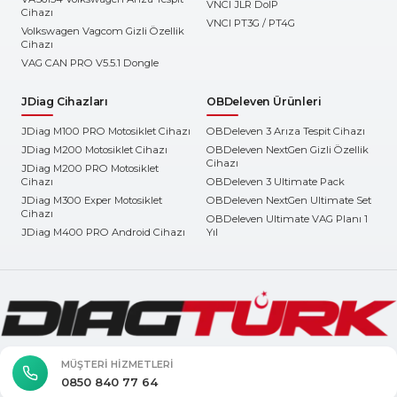
VNCI JLR DoIP
Cihazı
VNCI PT3G / PT4G
Volkswagen Vagcom Gizli Özellik
Cihazı
VAG CAN PRO V5.5.1 Dongle
JDiag Cihazları
OBDeleven Ürünleri
JDiag M100 PRO Motosiklet Cihazı
OBDeleven 3 Arıza Tespit Cihazı
JDiag M200 Motosiklet Cihazı
OBDeleven NextGen Gizli Özellik
Cihazı
JDiag M200 PRO Motosiklet
Cihazı
OBDeleven 3 Ultimate Pack
JDiag M300 Exper Motosiklet
OBDeleven NextGen Ultimate Set
Cihazı
OBDeleven Ultimate VAG Planı 1
JDiag M400 PRO Android Cihazı
Yıl
MÜŞTERI HIZMETLERI
0850 840 77 64