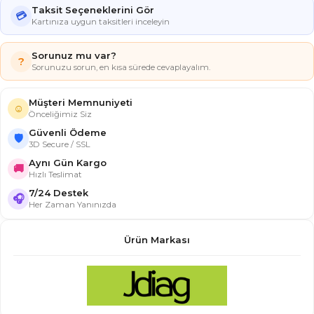
Taksit Seçeneklerini Gör
💳
Kartınıza uygun taksitleri inceleyin
Sorunuz mu var?
?
Sorunuzu sorun, en kısa sürede cevaplayalım.
Müşteri Memnuniyeti
☺
Önceliğimiz Siz
Güvenli Ödeme
🛡
3D Secure / SSL
Aynı Gün Kargo
🚚
Hızlı Teslimat
7/24 Destek
🎧
Her Zaman Yanınızda