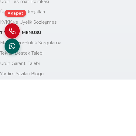
Ürün Teslimat Politikası
Ürün Garanti Koşulları
×
Kapat
KVKK ve Üyelik Sözleşmesi
❓ YARDIM MENÜSÜ
Marka Uyumluluk Sorgulama
Teknik Destek Talebi
Ürün Garanti Talebi
Yardım Yazıları Blogu
🏢 KURUMSAL
Avantajlarımız
Hakkımızda
İletişim
Site Haritası