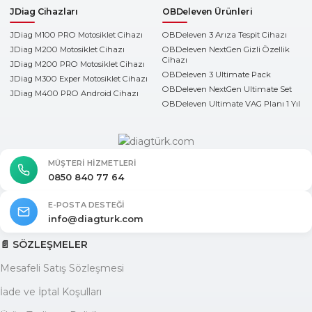
JDiag Cihazları
OBDeleven Ürünleri
JDiag M100 PRO Motosiklet Cihazı
OBDeleven 3 Arıza Tespit Cihazı
JDiag M200 Motosiklet Cihazı
OBDeleven NextGen Gizli Özellik
Cihazı
JDiag M200 PRO Motosiklet Cihazı
OBDeleven 3 Ultimate Pack
JDiag M300 Exper Motosiklet Cihazı
OBDeleven NextGen Ultimate Set
JDiag M400 PRO Android Cihazı
OBDeleven Ultimate VAG Planı 1 Yıl
MÜŞTERI HIZMETLERI
0850 840 77 64
E-POSTA DESTEĞI
info@diagturk.com
📄 SÖZLEŞMELER
Mesafeli Satış Sözleşmesi
İade ve İptal Koşulları