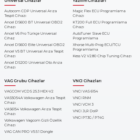
Universal Cihazlar
Yazılım Cihazları
Autocom CDP Universal Arıza
Magic Flex ECU Programlama
Tespit Cihazı
Cihazı
Ancel DS600 BT Universal OBD2
KT200 Full ECU Programlama
Cihazı
Cihazı
Ancel V6 Pro Türkçe Universal
AutoTuner Slave ECU
Cihaz
Programlama
Ancel DS600 Elite Universal OBD2
Xhorse Multi-Prog ECU/TCU
Programlama
Ancel V5 BT Universal Arıza Tespit
Cihazı
Kess V2 V2.80 Chip Tuning Cihazı
Ancel DS200 Universal Oto Arıza
Cihazı
VAG Grubu Cihazlar
VNCI Cihazları
VAGCOM VCDS 25.3 HEX-V2
VNCI VAS 6154
VAS5054A Volkswagen Arıza Tespit
VNCI RNM
Cihazı
VNCI VCM 3
VAS6154 Volkswagen Arıza Tespit
VNCI JLR DoIP
Cihazı
VNCI PT3G / PT4G
Volkswagen Vagcom Gizli Özellik
Cihazı
VAG CAN PRO V5.5.1 Dongle