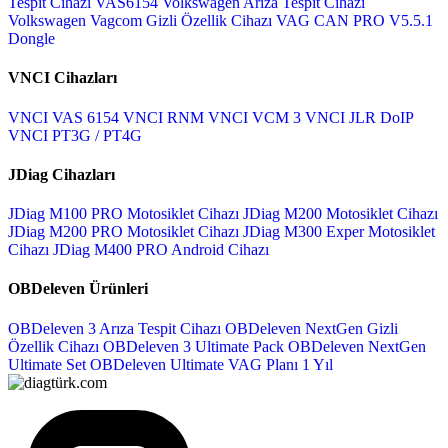
Tespit Cihazı
VAS6154 Volkswagen Arıza Tespit Cihazı
Volkswagen Vagcom Gizli Özellik Cihazı
VAG CAN PRO V5.5.1
Dongle
VNCI Cihazları
VNCI VAS 6154
VNCI RNM
VNCI VCM 3
VNCI JLR DoIP
VNCI PT3G / PT4G
JDiag Cihazları
JDiag M100 PRO Motosiklet Cihazı
JDiag M200 Motosiklet Cihazı
JDiag M200 PRO Motosiklet Cihazı
JDiag M300 Exper Motosiklet
Cihazı
JDiag M400 PRO Android Cihazı
OBDeleven Ürünleri
OBDeleven 3 Arıza Tespit Cihazı
OBDeleven NextGen Gizli
Özellik Cihazı
OBDeleven 3 Ultimate Pack
OBDeleven NextGen
Ultimate Set
OBDeleven Ultimate VAG Planı 1 Yıl