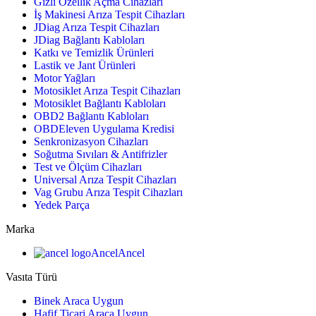
Gizli Özellik Açma Cihazları
İş Makinesi Arıza Tespit Cihazları
JDiag Arıza Tespit Cihazları
JDiag Bağlantı Kabloları
Katkı ve Temizlik Ürünleri
Lastik ve Jant Ürünleri
Motor Yağları
Motosiklet Arıza Tespit Cihazları
Motosiklet Bağlantı Kabloları
OBD2 Bağlantı Kabloları
OBDEleven Uygulama Kredisi
Senkronizasyon Cihazları
Soğutma Sıvıları & Antifrizler
Test ve Ölçüm Cihazları
Universal Arıza Tespit Cihazları
Vag Grubu Arıza Tespit Cihazları
Yedek Parça
Marka
Ancel
Ancel
Vasıta Türü
Binek Araca Uygun
Hafif Ticari Araca Uygun