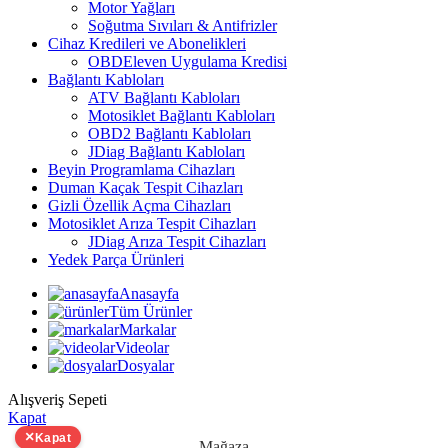
Motor Yağları
Soğutma Sıvıları & Antifrizler
Cihaz Kredileri ve Abonelikleri
OBDEleven Uygulama Kredisi
Bağlantı Kabloları
ATV Bağlantı Kabloları
Motosiklet Bağlantı Kabloları
OBD2 Bağlantı Kabloları
JDiag Bağlantı Kabloları
Beyin Programlama Cihazları
Duman Kaçak Tespit Cihazları
Gizli Özellik Açma Cihazları
Motosiklet Arıza Tespit Cihazları
JDiag Arıza Tespit Cihazları
Yedek Parça Ürünleri
Anasayfa
Tüm Ürünler
Markalar
Videolar
Dosyalar
Alışveriş Sepeti
Kapat
×
Kapat
Mağaza