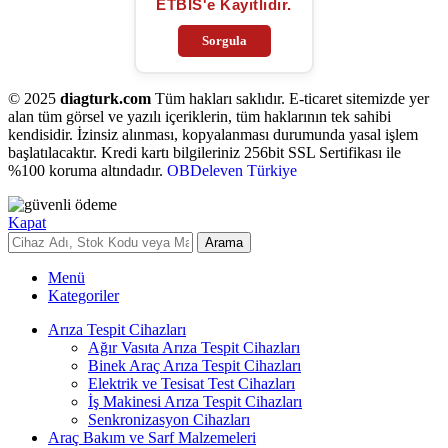
ETBİS'e Kayıtlıdır.
Sorgula
© 2025
diagturk.com
Tüm hakları saklıdır. E-ticaret sitemizde yer
alan tüm görsel ve yazılı içeriklerin, tüm haklarının tek sahibi
kendisidir. İzinsiz alınması, kopyalanması durumunda yasal işlem
başlatılacaktır. Kredi kartı bilgileriniz 256bit SSL Sertifikası ile
%100 koruma altındadır.
OBDeleven Türkiye
Kapat
Arama
Menü
Kategoriler
Arıza Tespit Cihazları
Ağır Vasıta Arıza Tespit Cihazları
Binek Araç Arıza Tespit Cihazları
Elektrik ve Tesisat Test Cihazları
İş Makinesi Arıza Tespit Cihazları
Senkronizasyon Cihazları
Araç Bakım ve Sarf Malzemeleri