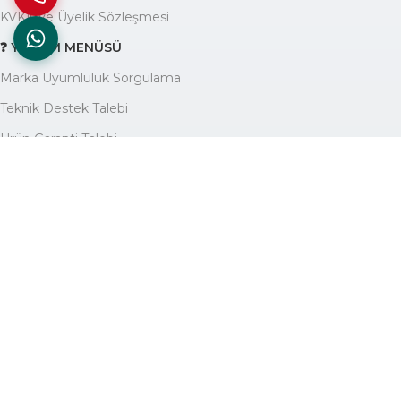
KVKK ve Üyelik Sözleşmesi
❓ YARDIM MENÜSÜ
Marka Uyumluluk Sorgulama
Teknik Destek Talebi
Ürün Garanti Talebi
Yardım Yazıları Blogu
🏢 KURUMSAL
Avantajlarımız
Hakkımızda
İletişim
Site Haritası