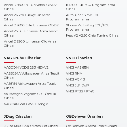
Ancel DS600 BT Universal OBD2
KT200 Full ECU Programlama
Cihazı
Cihazı
Ancel V6 Pro Türkçe Universal
AutoTuner Slave ECU
Cihaz
Programlama
Ancel DS600 Elite Universal OBD2
Xhorse Multi-Prog ECU/TCU
Programlama
Ancel V5 BT Universal Arıza Tespit
Cihazı
Kess V2 V2.80 Chip Tuning Cihazı
Ancel DS200 Universal Oto Arıza
Cihazı
VAG Grubu Cihazlar
VNCI Cihazları
VAGCOM VCDS 25.3 HEX-V2
VNCI VAS 6154
VAS5054A Volkswagen Arıza Tespit
VNCI RNM
Cihazı
VNCI VCM 3
VAS6154 Volkswagen Arıza Tespit
VNCI JLR DoIP
Cihazı
VNCI PT3G / PT4G
Volkswagen Vagcom Gizli Özellik
Cihazı
VAG CAN PRO V5.5.1 Dongle
JDiag Cihazları
OBDeleven Ürünleri
JDiag M100 PRO Motosiklet Cihazı
OBDeleven 3 Arıza Tespit Cihazı