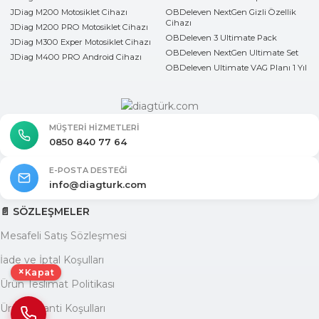
JDiag M200 Motosiklet Cihazı
OBDeleven NextGen Gizli Özellik
Cihazı
JDiag M200 PRO Motosiklet Cihazı
OBDeleven 3 Ultimate Pack
JDiag M300 Exper Motosiklet Cihazı
OBDeleven NextGen Ultimate Set
JDiag M400 PRO Android Cihazı
OBDeleven Ultimate VAG Planı 1 Yıl
MÜŞTERI HIZMETLERI
0850 840 77 64
E-POSTA DESTEĞI
info@diagturk.com
📄 SÖZLEŞMELER
Mesafeli Satış Sözleşmesi
İade ve İptal Koşulları
×
Kapat
Ürün Teslimat Politikası
Ürün Garanti Koşulları