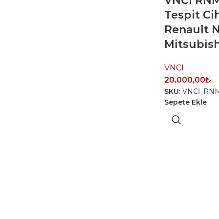
VNCI RNM
Tespit Cih
Renault N
Mitsubish
VNCI
20.000,00
₺
SKU:
VNCİ_RNM
Sepete Ekle