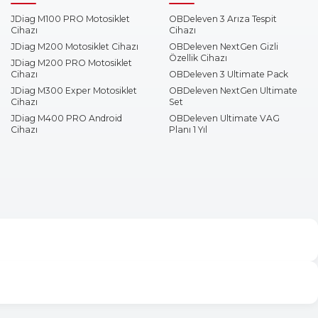
JDiag M100 PRO Motosiklet
OBDeleven 3 Arıza Tespit
Cihazı
Cihazı
JDiag M200 Motosiklet Cihazı
OBDeleven NextGen Gizli
Özellik Cihazı
JDiag M200 PRO Motosiklet
Cihazı
OBDeleven 3 Ultimate Pack
JDiag M300 Exper Motosiklet
OBDeleven NextGen Ultimate
Cihazı
Set
JDiag M400 PRO Android
OBDeleven Ultimate VAG
Cihazı
Planı 1 Yıl