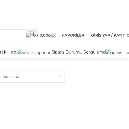
0
/
0,00
₺
FAVORILER
GIRIŞ YAP / KAYIT 
ek Hattı
Sipariş Durumu Sorgulama