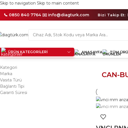
🛡️
Skip to navigation
Skip to main content
1
Yıl
Distribütör
📞 0850 840 7764 ✉️
info@diagturk.com
Bizi Takip Et:
Garantili
Ürünler
ÜRÜN KATEGORILERI
ANASAYFA
TÜM ÜRÜ
Ana Sayfa
/
Ürünler “CAN-BUS diagnostik cihazı” olarak etiket
Kategori
CAN-BU
Marka
Vasıta Türü
Bağlantı Tipi
Garanti Süresi