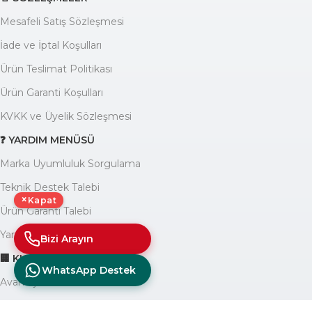
Mesafeli Satış Sözleşmesi
İade ve İptal Koşulları
Ürün Teslimat Politikası
Ürün Garanti Koşulları
KVKK ve Üyelik Sözleşmesi
❓ YARDIM MENÜSÜ
Marka Uyumluluk Sorgulama
Teknik Destek Talebi
×
Kapat
Ürün Garanti Talebi
Yardım Yazıları Blogu
Bizi Arayın
🏢 KURUMSAL
WhatsApp Destek
Avantajlarımız
Hakkımızda