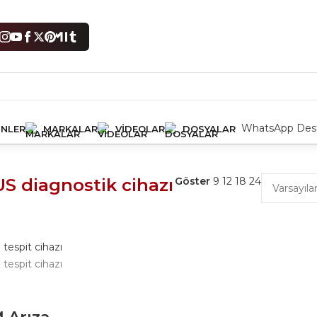
WhatsApp Dest
NLER
MARKALAR
VIDEOLAR
DOSYALAR
lendi
Tek bir sonuç gösteriliyor
S diagnostik cihazı
Göster
9
12
18
24