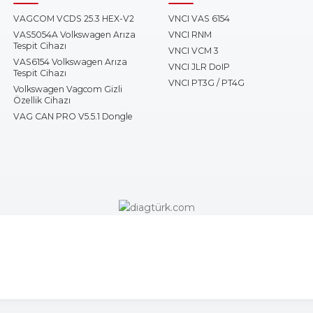
VAGCOM VCDS 25.3 HEX-V2
VNCI VAS 6154
VAS5054A Volkswagen Arıza
VNCI RNM
Tespit Cihazı
VNCI VCM 3
VAS6154 Volkswagen Arıza
VNCI JLR DoIP
Tespit Cihazı
VNCI PT3G / PT4G
Volkswagen Vagcom Gizli
Özellik Cihazı
VAG CAN PRO V5.5.1 Dongle