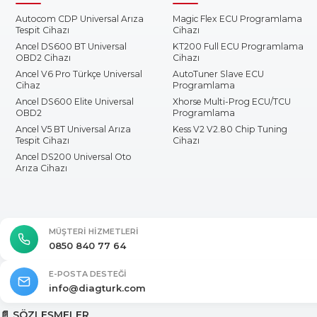
Autocom CDP Universal Arıza
Magic Flex ECU Programlama
Tespit Cihazı
Cihazı
Ancel DS600 BT Universal
KT200 Full ECU Programlama
OBD2 Cihazı
Cihazı
Ancel V6 Pro Türkçe Universal
AutoTuner Slave ECU
Cihaz
Programlama
Ancel DS600 Elite Universal
Xhorse Multi-Prog ECU/TCU
OBD2
Programlama
Ancel V5 BT Universal Arıza
Kess V2 V2.80 Chip Tuning
Tespit Cihazı
Cihazı
Ancel DS200 Universal Oto
Arıza Cihazı
MÜŞTERI HIZMETLERI
0850 840 77 64
E-POSTA DESTEĞI
info@diagturk.com
📄 SÖZLEŞMELER