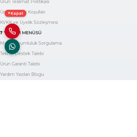
Ürün Teslimat Politikası
Ürün Garanti Koşulları
×
Kapat
KVKK ve Üyelik Sözleşmesi
❓ YARDIM MENÜSÜ
Marka Uyumluluk Sorgulama
Teknik Destek Talebi
Ürün Garanti Talebi
Yardım Yazıları Blogu
🏢 KURUMSAL
Avantajlarımız
Hakkımızda
İletişim
Site Haritası