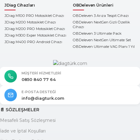
JDiag Cihazları
OBDeleven Ürünleri
JDiag M100 PRO Motosiklet Cihazı
OBDeleven 3 Arıza Tespit Cihazı
JDiag M200 Motosiklet Cihazı
OBDeleven NextGen Gizli Özellik
Cihazı
JDiag M200 PRO Motosiklet Cihazı
OBDeleven 3 Ultimate Pack
JDiag M300 Exper Motosiklet Cihazı
OBDeleven NextGen Ultimate Set
JDiag M400 PRO Android Cihazı
OBDeleven Ultimate VAG Planı 1 Yıl
MÜŞTERI HIZMETLERI
0850 840 77 64
E-POSTA DESTEĞI
info@diagturk.com
📄 SÖZLEŞMELER
Mesafeli Satış Sözleşmesi
İade ve İptal Koşulları