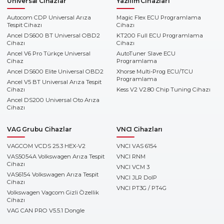
Universal Cihazlar
Yazılım Cihazları
Autocom CDP Universal Arıza
Magic Flex ECU Programlama
Tespit Cihazı
Cihazı
Ancel DS600 BT Universal OBD2
KT200 Full ECU Programlama
Cihazı
Cihazı
Ancel V6 Pro Türkçe Universal
AutoTuner Slave ECU
Cihaz
Programlama
Ancel DS600 Elite Universal OBD2
Xhorse Multi-Prog ECU/TCU
Programlama
Ancel V5 BT Universal Arıza Tespit
Cihazı
Kess V2 V2.80 Chip Tuning Cihazı
Ancel DS200 Universal Oto Arıza
Cihazı
VAG Grubu Cihazlar
VNCI Cihazları
VAGCOM VCDS 25.3 HEX-V2
VNCI VAS 6154
VAS5054A Volkswagen Arıza Tespit
VNCI RNM
Cihazı
VNCI VCM 3
VAS6154 Volkswagen Arıza Tespit
VNCI JLR DoIP
Cihazı
VNCI PT3G / PT4G
Volkswagen Vagcom Gizli Özellik
Cihazı
VAG CAN PRO V5.5.1 Dongle