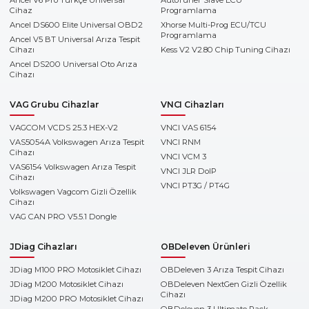
Ancel V6 Pro Türkçe Universal
AutoTuner Slave ECU
Cihaz
Programlama
Ancel DS600 Elite Universal OBD2
Xhorse Multi-Prog ECU/TCU
Programlama
Ancel V5 BT Universal Arıza Tespit
Cihazı
Kess V2 V2.80 Chip Tuning Cihazı
Ancel DS200 Universal Oto Arıza
Cihazı
VAG Grubu Cihazlar
VNCI Cihazları
VAGCOM VCDS 25.3 HEX-V2
VNCI VAS 6154
VAS5054A Volkswagen Arıza Tespit
VNCI RNM
Cihazı
VNCI VCM 3
VAS6154 Volkswagen Arıza Tespit
VNCI JLR DoIP
Cihazı
VNCI PT3G / PT4G
Volkswagen Vagcom Gizli Özellik
Cihazı
VAG CAN PRO V5.5.1 Dongle
JDiag Cihazları
OBDeleven Ürünleri
JDiag M100 PRO Motosiklet Cihazı
OBDeleven 3 Arıza Tespit Cihazı
JDiag M200 Motosiklet Cihazı
OBDeleven NextGen Gizli Özellik
Cihazı
JDiag M200 PRO Motosiklet Cihazı