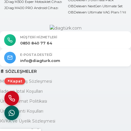
OBDeleven 3 Ultimate Pack
JDiag M300 Exper Motosiklet Cihazı
OBDeleven NextGen Ultimate Set
JDiag M400 PRO Android Cihazı
OBDeleven Ultimate VAG Planı 1 Yıl
MÜŞTERI HIZMETLERI
0850 840 77 64
E-POSTA DESTEĞI
info@diagturk.com
📄 SÖZLEŞMELER
×
Mesafeli Satış Sözleşmesi
Kapat
İade ve İptal Koşulları
Ürün Teslimat Politikası
Ürün Garanti Koşulları
KVKK ve Üyelik Sözleşmesi