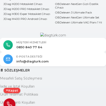
JDiag M200 Motosiklet Cihazı
OBDeleven NextGen Gizli Özellik
Cihazı
JDiag M200 PRO Motosiklet Cihazı
OBDeleven 3 Ultimate Pack
JDiag M300 Exper Motosiklet Cihazı
OBDeleven NextGen Ultimate Set
JDiag M400 PRO Android Cihazı
OBDeleven Ultimate VAG Planı 1 Yıl
MÜŞTERI HIZMETLERI
0850 840 77 64
E-POSTA DESTEĞI
info@diagturk.com
📄 SÖZLEŞMELER
Mesafeli Satış Sözleşmesi
İade ve İptal Koşulları
×
Kapat
Ürün Teslimat Politikası
Ürün Garanti Koşulları