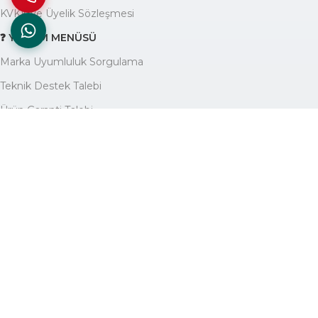
KVKK ve Üyelik Sözleşmesi
❓ YARDIM MENÜSÜ
Marka Uyumluluk Sorgulama
Teknik Destek Talebi
Ürün Garanti Talebi
Yardım Yazıları Blogu
🏢 KURUMSAL
Avantajlarımız
Hakkımızda
İletişim
Site Haritası