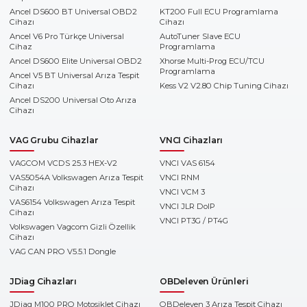
Ancel DS600 BT Universal OBD2
KT200 Full ECU Programlama
Cihazı
Cihazı
Ancel V6 Pro Türkçe Universal
AutoTuner Slave ECU
Cihaz
Programlama
Ancel DS600 Elite Universal OBD2
Xhorse Multi-Prog ECU/TCU
Programlama
Ancel V5 BT Universal Arıza Tespit
Cihazı
Kess V2 V2.80 Chip Tuning Cihazı
Ancel DS200 Universal Oto Arıza
Cihazı
VAG Grubu Cihazlar
VNCI Cihazları
VAGCOM VCDS 25.3 HEX-V2
VNCI VAS 6154
VAS5054A Volkswagen Arıza Tespit
VNCI RNM
Cihazı
VNCI VCM 3
VAS6154 Volkswagen Arıza Tespit
VNCI JLR DoIP
Cihazı
VNCI PT3G / PT4G
Volkswagen Vagcom Gizli Özellik
Cihazı
VAG CAN PRO V5.5.1 Dongle
JDiag Cihazları
OBDeleven Ürünleri
JDiag M100 PRO Motosiklet Cihazı
OBDeleven 3 Arıza Tespit Cihazı