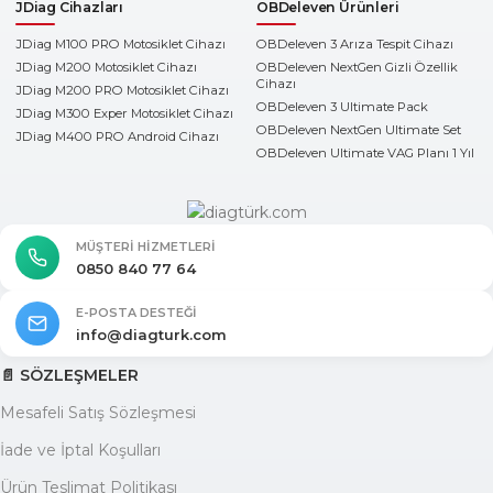
JDiag Cihazları
OBDeleven Ürünleri
JDiag M100 PRO Motosiklet Cihazı
OBDeleven 3 Arıza Tespit Cihazı
JDiag M200 Motosiklet Cihazı
OBDeleven NextGen Gizli Özellik
Cihazı
JDiag M200 PRO Motosiklet Cihazı
OBDeleven 3 Ultimate Pack
JDiag M300 Exper Motosiklet Cihazı
OBDeleven NextGen Ultimate Set
JDiag M400 PRO Android Cihazı
OBDeleven Ultimate VAG Planı 1 Yıl
MÜŞTERI HIZMETLERI
0850 840 77 64
E-POSTA DESTEĞI
info@diagturk.com
📄 SÖZLEŞMELER
Mesafeli Satış Sözleşmesi
İade ve İptal Koşulları
Ürün Teslimat Politikası