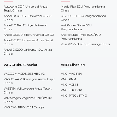
Autocom CDP Universal Arıza
Magic Flex ECU Programlama
Tespit Cihazı
Cihazı
Ancel DS600 BT Universal OBD2
KT200 Full ECU Programlama
Cihazı
Cihazı
Ancel V6 Pro Türkçe Universal
AutoTuner Slave ECU
Cihaz
Programlama
Ancel DS600 Elite Universal OBD2
Xhorse Multi-Prog ECU/TCU
Programlama
Ancel V5 BT Universal Arıza Tespit
Cihazı
Kess V2 V2.80 Chip Tuning Cihazı
Ancel DS200 Universal Oto Arıza
Cihazı
VAG Grubu Cihazlar
VNCI Cihazları
VAGCOM VCDS 25.3 HEX-V2
VNCI VAS 6154
VAS5054A Volkswagen Arıza Tespit
VNCI RNM
Cihazı
VNCI VCM 3
VAS6154 Volkswagen Arıza Tespit
VNCI JLR DoIP
Cihazı
VNCI PT3G / PT4G
Volkswagen Vagcom Gizli Özellik
Cihazı
VAG CAN PRO V5.5.1 Dongle