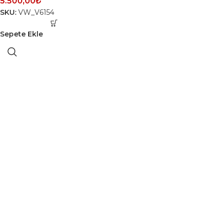
5.500,00
₺
SKU:
VW_V6154
Sepete Ekle