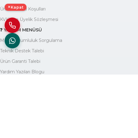
×
Kapat
Ürün Garanti Koşulları
KVKK ve Üyelik Sözleşmesi
❓ YARDIM MENÜSÜ
Marka Uyumluluk Sorgulama
Teknik Destek Talebi
Ürün Garanti Talebi
Yardım Yazıları Blogu
🏢 KURUMSAL
Avantajlarımız
Hakkımızda
İletişim
Site Haritası