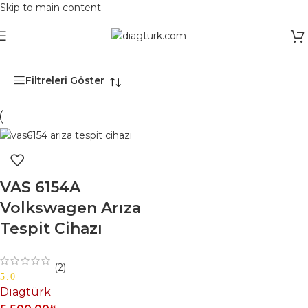
Skip to main content
Ana Sayfa
/
Ürünler “PETKA uyumlu cihaz” olarak etiketlendi
Filtreleri Göster
VAS 6154A
Volkswagen Arıza
Tespit Cihazı
(2)
5.0
Diagtürk