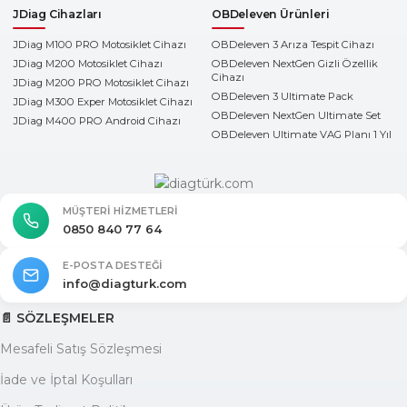
JDiag Cihazları
OBDeleven Ürünleri
JDiag M100 PRO Motosiklet Cihazı
OBDeleven 3 Arıza Tespit Cihazı
JDiag M200 Motosiklet Cihazı
OBDeleven NextGen Gizli Özellik
Cihazı
JDiag M200 PRO Motosiklet Cihazı
OBDeleven 3 Ultimate Pack
JDiag M300 Exper Motosiklet Cihazı
OBDeleven NextGen Ultimate Set
JDiag M400 PRO Android Cihazı
OBDeleven Ultimate VAG Planı 1 Yıl
MÜŞTERI HIZMETLERI
0850 840 77 64
E-POSTA DESTEĞI
info@diagturk.com
📄 SÖZLEŞMELER
Mesafeli Satış Sözleşmesi
İade ve İptal Koşulları