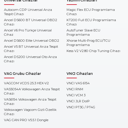
Universal Cihazlar
Yazılım Cihazları
Autocom CDP Universal Arıza
Magic Flex ECU Programlama
Tespit Cihazı
Cihazı
Ancel DS600 BT Universal OBD2
KT200 Full ECU Programlama
Cihazı
Cihazı
Ancel V6 Pro Türkçe Universal
AutoTuner Slave ECU
Cihaz
Programlama
Ancel DS600 Elite Universal OBD2
Xhorse Multi-Prog ECU/TCU
Programlama
Ancel V5 BT Universal Arıza Tespit
Cihazı
Kess V2 V2.80 Chip Tuning Cihazı
Ancel DS200 Universal Oto Arıza
Cihazı
VAG Grubu Cihazlar
VNCI Cihazları
VAGCOM VCDS 25.3 HEX-V2
VNCI VAS 6154
VAS5054A Volkswagen Arıza Tespit
VNCI RNM
Cihazı
VNCI VCM 3
VAS6154 Volkswagen Arıza Tespit
VNCI JLR DoIP
Cihazı
VNCI PT3G / PT4G
Volkswagen Vagcom Gizli Özellik
Cihazı
VAG CAN PRO V5.5.1 Dongle