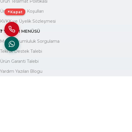
Ürün Teslimat Politikası
Ürün Garanti Koşulları
×
Kapat
KVKK ve Üyelik Sözleşmesi
❓ YARDIM MENÜSÜ
Marka Uyumluluk Sorgulama
Teknik Destek Talebi
Ürün Garanti Talebi
Yardım Yazıları Blogu
🏢 KURUMSAL
Avantajlarımız
Hakkımızda
İletişim
Site Haritası