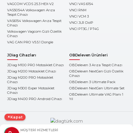
VAGCOM VCDS 25.3 HEX-V2
VNCI VAS 6154
VAS5054A Volkswagen Arıza
VNCI RNM
Tespit Cihazı
VNCI VCM 3
VAS6154 Volkswagen Arıza Tespit
VNCI JLR DoIP
Cihazı
VNCI PT3G / PT4G
Volkswagen Vagcom Gizli Özellik
Cihazı
VAG CAN PRO V5.5.1 Dongle
JDiag Cihazları
OBDeleven Ürünleri
JDiag M100 PRO Motosiklet Cihazı
OBDeleven 3 Arıza Tespit Cihazı
JDiag M200 Motosiklet Cihazı
OBDeleven NextGen Gizli Özellik
Cihazı
JDiag M200 PRO Motosiklet
Cihazı
OBDeleven 3 Ultimate Pack
JDiag M300 Exper Motosiklet
OBDeleven NextGen Ultimate Set
Cihazı
OBDeleven Ultimate VAG Planı 1
JDiag M400 PRO Android Cihazı
Yıl
×
Kapat
MÜŞTERI HIZMETLERI