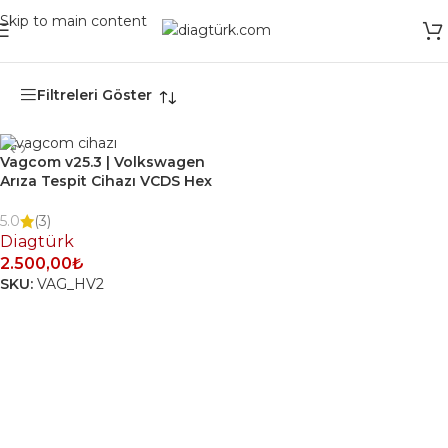
Skip to main content
Ana Sayfa
/
Ürünler “VAG-COM v25.3” olarak etiketlendi
Filtreleri Göster
Vagcom v25.3 | Volkswagen
Arıza Tespit Cihazı VCDS Hex
V-2
5.0
(3)
Diagtürk
2.500,00
₺
SKU:
VAG_HV2
SEPETE EKLE