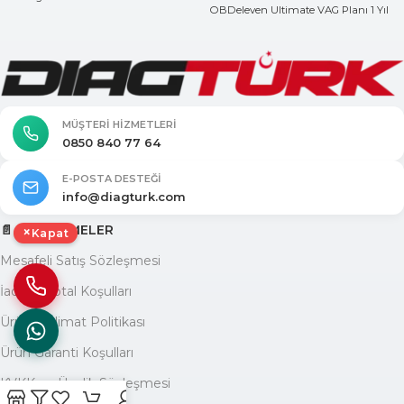
OBDeleven Ultimate VAG Planı 1 Yıl
MÜŞTERI HIZMETLERI
0850 840 77 64
E-POSTA DESTEĞI
info@diagturk.com
📄 SÖZLEŞMELER
×
Kapat
Mesafeli Satış Sözleşmesi
İade ve İptal Koşulları
Ürün Teslimat Politikası
Ürün Garanti Koşulları
KVKK ve Üyelik Sözleşmesi