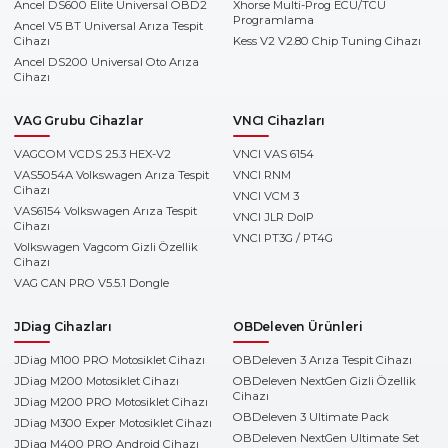
Ancel DS600 Elite Universal OBD2
Xhorse Multi-Prog ECU/TCU
Programlama
Ancel V5 BT Universal Arıza Tespit
Cihazı
Kess V2 V2.80 Chip Tuning Cihazı
Ancel DS200 Universal Oto Arıza
Cihazı
VAG Grubu Cihazlar
VNCI Cihazları
VAGCOM VCDS 25.3 HEX-V2
VNCI VAS 6154
VAS5054A Volkswagen Arıza Tespit
VNCI RNM
Cihazı
VNCI VCM 3
VAS6154 Volkswagen Arıza Tespit
VNCI JLR DoIP
Cihazı
VNCI PT3G / PT4G
Volkswagen Vagcom Gizli Özellik
Cihazı
VAG CAN PRO V5.5.1 Dongle
JDiag Cihazları
OBDeleven Ürünleri
JDiag M100 PRO Motosiklet Cihazı
OBDeleven 3 Arıza Tespit Cihazı
JDiag M200 Motosiklet Cihazı
OBDeleven NextGen Gizli Özellik
Cihazı
JDiag M200 PRO Motosiklet Cihazı
OBDeleven 3 Ultimate Pack
JDiag M300 Exper Motosiklet Cihazı
OBDeleven NextGen Ultimate Set
JDiag M400 PRO Android Cihazı