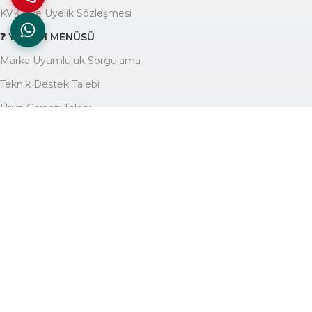
KVKK ve Üyelik Sözleşmesi
❓ YARDIM MENÜSÜ
Marka Uyumluluk Sorgulama
Teknik Destek Talebi
Ürün Garanti Talebi
Yardım Yazıları Blogu
🏢 KURUMSAL
Avantajlarımız
Hakkımızda
İletişim
Site Haritası