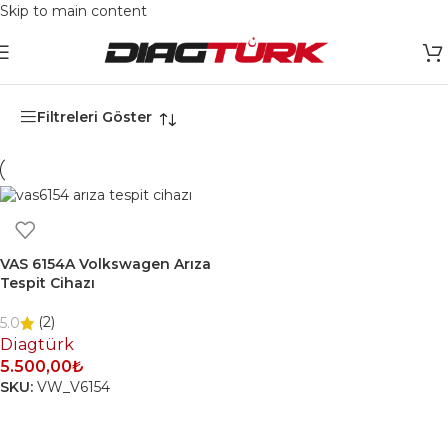
Skip to main content
Ana Sayfa
/
Ürünler “VAS 6154” olarak etiketlendi
Filtreleri Göster
VAS 6154A Volkswagen Arıza
Tespit Cihazı
(2)
5.0
Diagtürk
5.500,00
₺
SKU:
VW_V6154
SEPETE EKLE