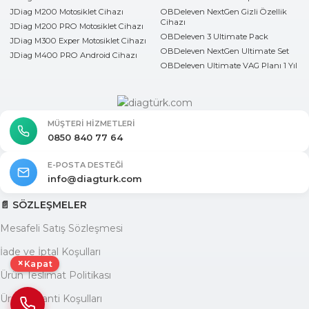
JDiag M200 Motosiklet Cihazı
OBDeleven NextGen Gizli Özellik
Cihazı
JDiag M200 PRO Motosiklet Cihazı
OBDeleven 3 Ultimate Pack
JDiag M300 Exper Motosiklet Cihazı
OBDeleven NextGen Ultimate Set
JDiag M400 PRO Android Cihazı
OBDeleven Ultimate VAG Planı 1 Yıl
MÜŞTERI HIZMETLERI
0850 840 77 64
E-POSTA DESTEĞI
info@diagturk.com
📄 SÖZLEŞMELER
Mesafeli Satış Sözleşmesi
İade ve İptal Koşulları
×
Kapat
Ürün Teslimat Politikası
Ürün Garanti Koşulları