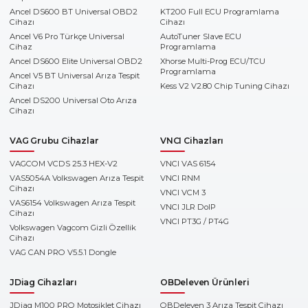
Ancel DS600 BT Universal OBD2
KT200 Full ECU Programlama
Cihazı
Cihazı
Ancel V6 Pro Türkçe Universal
AutoTuner Slave ECU
Cihaz
Programlama
Ancel DS600 Elite Universal OBD2
Xhorse Multi-Prog ECU/TCU
Programlama
Ancel V5 BT Universal Arıza Tespit
Cihazı
Kess V2 V2.80 Chip Tuning Cihazı
Ancel DS200 Universal Oto Arıza
Cihazı
VAG Grubu Cihazlar
VNCI Cihazları
VAGCOM VCDS 25.3 HEX-V2
VNCI VAS 6154
VAS5054A Volkswagen Arıza Tespit
VNCI RNM
Cihazı
VNCI VCM 3
VAS6154 Volkswagen Arıza Tespit
VNCI JLR DoIP
Cihazı
VNCI PT3G / PT4G
Volkswagen Vagcom Gizli Özellik
Cihazı
VAG CAN PRO V5.5.1 Dongle
JDiag Cihazları
OBDeleven Ürünleri
JDiag M100 PRO Motosiklet Cihazı
OBDeleven 3 Arıza Tespit Cihazı