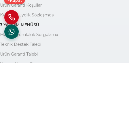
×
Kapat
Ürün Garanti Koşulları
KVKK ve Üyelik Sözleşmesi
❓ YARDIM MENÜSÜ
Marka Uyumluluk Sorgulama
Teknik Destek Talebi
Ürün Garanti Talebi
Yardım Yazıları Blogu
🏢 KURUMSAL
Avantajlarımız
Hakkımızda
İletişim
Site Haritası