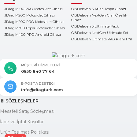
JDiag M100 PRO Motosiklet Cihazı
OBDeleven 3 Arıza Tespit Cihazı
JDiag M200 Motosiklet Cihazı
OBDeleven NextGen Gizli Özellik
Cihazı
JDiag M200 PRO Motosiklet Cihazı
OBDeleven 3 Ultimate Pack
JDiag M300 Exper Motosiklet Cihazı
OBDeleven NextGen Ultimate Set
JDiag M400 PRO Android Cihazı
OBDeleven Ultimate VAG Planı 1 Yıl
MÜŞTERI HIZMETLERI
0850 840 77 64
E-POSTA DESTEĞI
info@diagturk.com
📄 SÖZLEŞMELER
Mesafeli Satış Sözleşmesi
İade ve İptal Koşulları
Ürün Teslimat Politikası