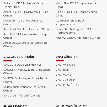
Autocom CDP Universal Arıza
Magic Flex ECU Programlama
Tespit Cihazı
Cihazı
Ancel DS600 BT Universal OBD2
KT200 Full ECU Programlama
Cihazı
Cihazı
Ancel V6 Pro Türkçe Universal
AutoTuner Slave ECU
Cihaz
Programlama
Ancel DS600 Elite Universal OBD2
Xhorse Multi-Prog ECU/TCU
Programlama
Ancel V5 BT Universal Arıza Tespit
Cihazı
Kess V2 V2.80 Chip Tuning Cihazı
Ancel DS200 Universal Oto Arıza
Cihazı
VAG Grubu Cihazlar
VNCI Cihazları
VAGCOM VCDS 25.3 HEX-V2
VNCI VAS 6154
VAS5054A Volkswagen Arıza Tespit
VNCI RNM
Cihazı
VNCI VCM 3
VAS6154 Volkswagen Arıza Tespit
VNCI JLR DoIP
Cihazı
VNCI PT3G / PT4G
Volkswagen Vagcom Gizli Özellik
Cihazı
VAG CAN PRO V5.5.1 Dongle
JDiag Cihazları
OBDeleven Ürünleri