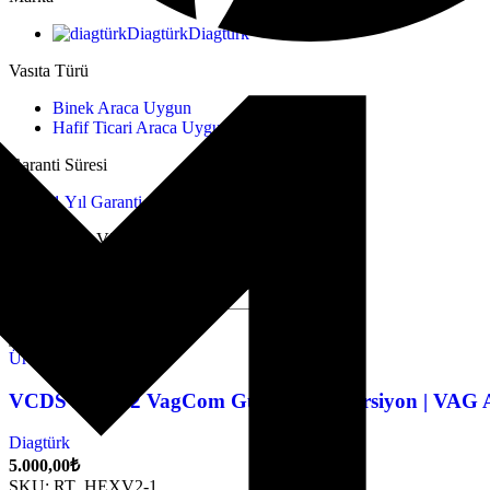
Diagtürk
Diagtürk
Vasıta Türü
Binek Araca Uygun
Hafif Ticari Araca Uygun
Garanti Süresi
1 Yıl Garanti
VCDS Hex-V2 VagCom
Filtreleri Göster
Göster
9
12
18
24
Ürünü Favorilere Ekle
VCDS Hex-V2 VagCom Güncellenir Versiyon | VAG Ar
Diagtürk
5.000,00
₺
SKU:
RT_HEXV2-1