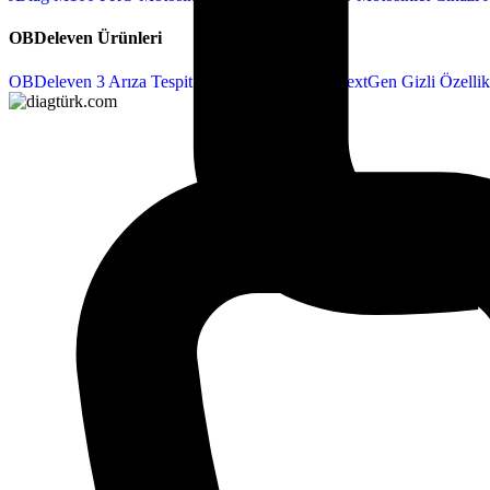
OBDeleven Ürünleri
OBDeleven 3 Arıza Tespit Cihazı
OBDeleven NextGen Gizli Özellik