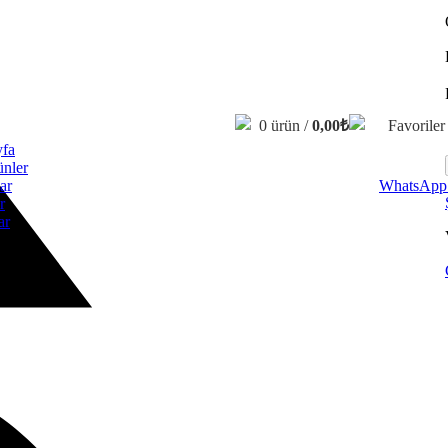
0
ürün
/
0,00
₺
Favoriler
fa
nler
ar
WhatsApp 
r
ar