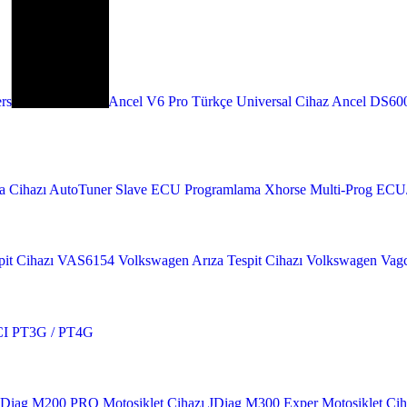
rsal OBD2 Cihazı
Ancel V6 Pro Türkçe Universal Cihaz
Ancel DS600
 Cihazı
AutoTuner Slave ECU Programlama
Xhorse Multi-Prog EC
it Cihazı
VAS6154 Volkswagen Arıza Tespit Cihazı
Volkswagen Vagc
I PT3G / PT4G
JDiag M200 PRO Motosiklet Cihazı
JDiag M300 Exper Motosiklet Cih