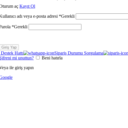
Oturum aç
Kayıt Ol
Kullanıcı adı veya e-posta adresi
*
Gerekli
Parola
*
Gerekli
Giriş Yap
Destek Hattı
Sipariş Durumu Sorgulama
Şifreni mi unuttun?
Beni hatırla
Veya ile giriş yapın
Google