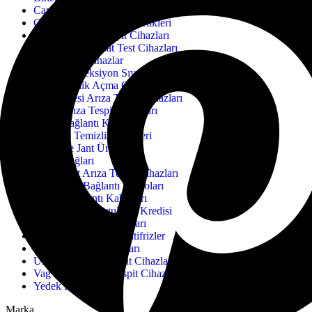
Cam Suları & Temizleyiciler
Cihaz Kredileri ve Abonelikleri
Duman Kaçak Tespit Cihazları
Elektrik ve Tesisat Test Cihazları
Endüstriyel Cihazlar
Fren ve Direksiyon Sıvıları
Gizli Özellik Açma Cihazları
İş Makinesi Arıza Tespit Cihazları
JDiag Arıza Tespit Cihazları
JDiag Bağlantı Kabloları
Katkı ve Temizlik Ürünleri
Lastik ve Jant Ürünleri
Motor Yağları
Motosiklet Arıza Tespit Cihazları
Motosiklet Bağlantı Kabloları
OBD2 Bağlantı Kabloları
OBDEleven Uygulama Kredisi
Senkronizasyon Cihazları
Soğutma Sıvıları & Antifrizler
Test ve Ölçüm Cihazları
Universal Arıza Tespit Cihazları
Vag Grubu Arıza Tespit Cihazları
Yedek Parça
Marka