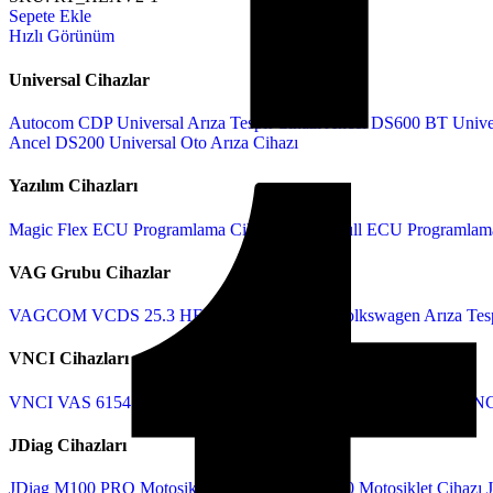
Sepete Ekle
Hızlı Görünüm
Universal Cihazlar
Autocom CDP Universal Arıza Tespit Cihazı
Ancel DS600 BT Unive
Ancel DS200 Universal Oto Arıza Cihazı
Yazılım Cihazları
Magic Flex ECU Programlama Cihazı
KT200 Full ECU Programlama
VAG Grubu Cihazlar
VAGCOM VCDS 25.3 HEX-V2
VAS5054A Volkswagen Arıza Tesp
VNCI Cihazları
VNCI VAS 6154
VNCI RNM
VNCI VCM 3
VNCI JLR DoIP
VNC
JDiag Cihazları
JDiag M100 PRO Motosiklet Cihazı
JDiag M200 Motosiklet Cihazı