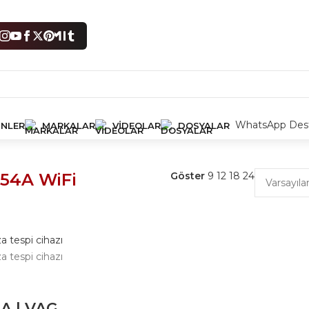
WhatsApp Dest
NLER
MARKALAR
VIDEOLAR
DOSYALAR
 sonuç gösteriliyor
154A WiFi
Göster
9
12
18
24
A | VAG