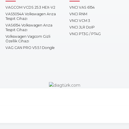
VAGCOM VCDS 25.3 HEX-V2
VNCI VAS 6154
VAS5054A Volkswagen Arıza
VNCI RNM
Tespit Cihazı
VNCI VCM 3
VAS6154 Volkswagen Arıza
VNCI JLR DoIP
Tespit Cihazı
VNCI PT3G / PT4G
Volkswagen Vagcom Gizli
Özellik Cihazı
VAG CAN PRO V5.5.1 Dongle