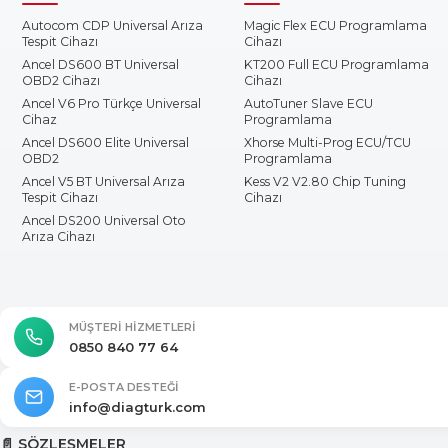
Autocom CDP Universal Arıza
Magic Flex ECU Programlama
Tespit Cihazı
Cihazı
Ancel DS600 BT Universal
KT200 Full ECU Programlama
OBD2 Cihazı
Cihazı
Ancel V6 Pro Türkçe Universal
AutoTuner Slave ECU
Cihaz
Programlama
Ancel DS600 Elite Universal
Xhorse Multi-Prog ECU/TCU
OBD2
Programlama
Ancel V5 BT Universal Arıza
Kess V2 V2.80 Chip Tuning
Tespit Cihazı
Cihazı
Ancel DS200 Universal Oto
Arıza Cihazı
MÜŞTERI HIZMETLERI
0850 840 77 64
E-POSTA DESTEĞI
info@diagturk.com
📄 SÖZLEŞMELER