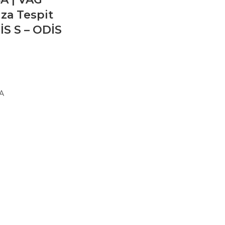
za Tespit
İS S – ODİS
A