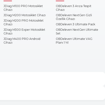
JDiag M100 PRO Motosiklet
OBDeleven 3 Arıza Tespit
Cihazı
Cihazı
JDiag M200 Motosiklet Cihazı
OBDeleven NextGen Gizli
Özellik Cihazı
JDiag M200 PRO Motosiklet
Cihazı
OBDeleven 3 Ultimate Pack
JDiag M300 Exper Motosiklet
OBDeleven NextGen Ultimate
Cihazı
Set
JDiag M400 PRO Android
OBDeleven Ultimate VAG
Cihazı
Planı 1 Yıl