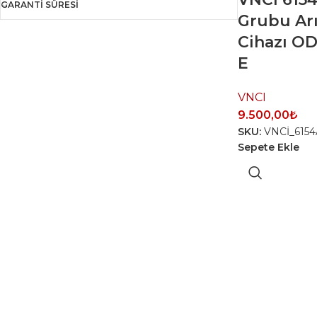
GARANTI SÜRESI
Grubu Arı
Cihazı OD
E
VNCI
9.500,00
₺
SKU:
VNCİ_6154
Sepete Ekle