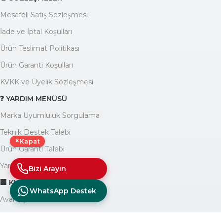
Mesafeli Satış Sözleşmesi
İade ve İptal Koşulları
Ürün Teslimat Politikası
Ürün Garanti Koşulları
KVKK ve Üyelik Sözleşmesi
❓ YARDIM MENÜSÜ
Marka Uyumluluk Sorgulama
Teknik Destek Talebi
×
Kapat
Ürün Garanti Talebi
Yardım Yazıları Blogu
Bizi Arayın
🏢 KURUMSAL
WhatsApp Destek
Avantajlarımız
Hakkımızda