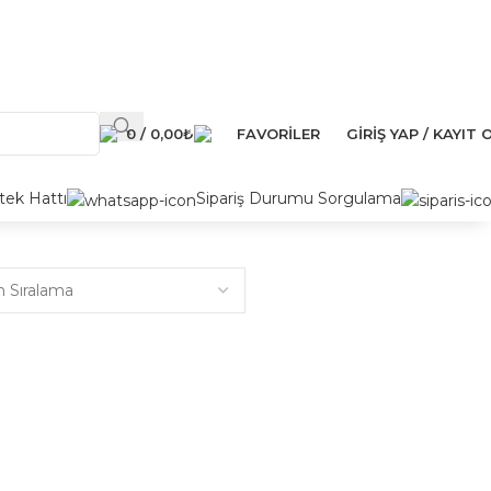
0
/
0,00
₺
FAVORILER
GIRIŞ YAP / KAYIT 
ek Hattı
Sipariş Durumu Sorgulama