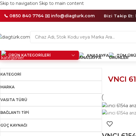
Skip to navigation
Skip to main content
📦
Aynı
Gün
📞 0850 840 7764 ✉️
info@diagturk.com
Bizi Takip Et:
İçerisinde
Kargo
İmkanı
ÜRÜN KATEGORILERI
ANASAYFA
TÜM ÜRÜ
Ana Sayfa
/
Ürünler “VNCI 6154A WiFi” olarak etiketlendi
Tek bir
KATEGORI
VNCI 6
MARKA
VASITA TÜRÜ
BAĞLANTI TIPI
GÜÇ KAYNAĞI
VNCI 6154