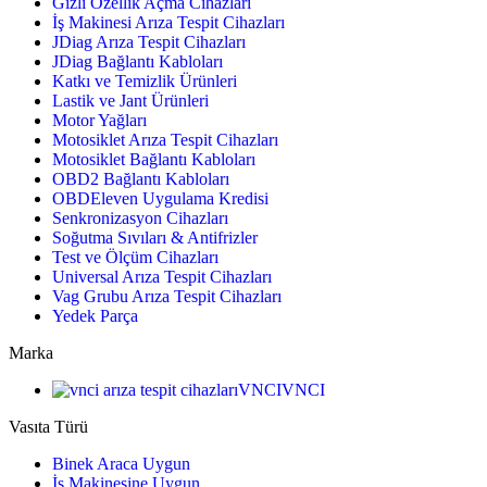
Gizli Özellik Açma Cihazları
İş Makinesi Arıza Tespit Cihazları
JDiag Arıza Tespit Cihazları
JDiag Bağlantı Kabloları
Katkı ve Temizlik Ürünleri
Lastik ve Jant Ürünleri
Motor Yağları
Motosiklet Arıza Tespit Cihazları
Motosiklet Bağlantı Kabloları
OBD2 Bağlantı Kabloları
OBDEleven Uygulama Kredisi
Senkronizasyon Cihazları
Soğutma Sıvıları & Antifrizler
Test ve Ölçüm Cihazları
Universal Arıza Tespit Cihazları
Vag Grubu Arıza Tespit Cihazları
Yedek Parça
Marka
VNCI
VNCI
Vasıta Türü
Binek Araca Uygun
İş Makinesine Uygun