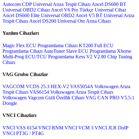
Autocom CDP Universal Arıza Tespit Cihazı
Ancel DS600 BT
Universal OBD2 Cihazı
Ancel V6 Pro Türkçe Universal Cihaz
Ancel DS600 Elite Universal OBD2
Ancel V5 BT Universal Arıza
Tespit Cihazı
Ancel DS200 Universal Oto Arıza Cihazı
Yazılım Cihazları
Magic Flex ECU Programlama Cihazı
KT200 Full ECU
Programlama Cihazı
AutoTuner Slave ECU Programlama
Xhorse
Multi-Prog ECU/TCU Programlama
Kess V2 V2.80 Chip Tuning
Cihazı
VAG Grubu Cihazlar
VAGCOM VCDS 25.3 HEX-V2
VAS5054A Volkswagen Arıza
Tespit Cihazı
VAS6154 Volkswagen Arıza Tespit Cihazı
Volkswagen Vagcom Gizli Özellik Cihazı
VAG CAN PRO V5.5.1
Dongle
VNCI Cihazları
VNCI VAS 6154
VNCI RNM
VNCI VCM 3
VNCI JLR DoIP
VNCI PT3G / PT4G