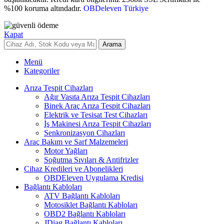
%100 koruma altındadır.
OBDeleven Türkiye
Kapat
Arama
Menü
Kategoriler
Arıza Tespit Cihazları
Ağır Vasıta Arıza Tespit Cihazları
Binek Araç Arıza Tespit Cihazları
Elektrik ve Tesisat Test Cihazları
İş Makinesi Arıza Tespit Cihazları
Senkronizasyon Cihazları
Araç Bakım ve Sarf Malzemeleri
Motor Yağları
Soğutma Sıvıları & Antifrizler
Cihaz Kredileri ve Abonelikleri
OBDEleven Uygulama Kredisi
Bağlantı Kabloları
ATV Bağlantı Kabloları
Motosiklet Bağlantı Kabloları
OBD2 Bağlantı Kabloları
JDiag Bağlantı Kabloları