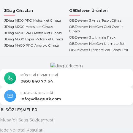
JDiag Cihazları
OBDeleven Ürünleri
JDiag M100 PRO Motosiklet Cihazı
OBDeleven 3 Arıza Tespit Cihazı
JDiag M200 Motosiklet Cihazı
OBDeleven NextGen Gizli Özellik
Cihazı
JDiag M200 PRO Motosiklet Cihazı
OBDeleven 3 Ultimate Pack
JDiag M300 Exper Motosiklet Cihazı
OBDeleven NextGen Ultimate Set
JDiag M400 PRO Android Cihazı
OBDeleven Ultimate VAG Planı 1 Yıl
MÜŞTERI HIZMETLERI
0850 840 77 64
E-POSTA DESTEĞI
info@diagturk.com
📄 SÖZLEŞMELER
Mesafeli Satış Sözleşmesi
İade ve İptal Koşulları