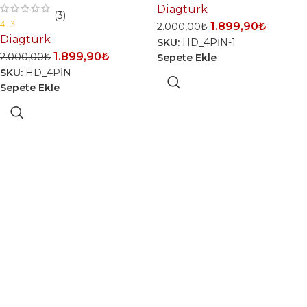
Diagtürk
OBD2
OBD2
(3)
4.3
1.899,90
₺
2.000,00
₺
Dönüştürücü
Dönüştürücü
Diagtürk
SKU:
HD_4PİN-1
Soketi
Soketi
1.899,90
₺
2.000,00
₺
Sepete Ekle
SKU:
HD_4PİN
Sepete Ekle