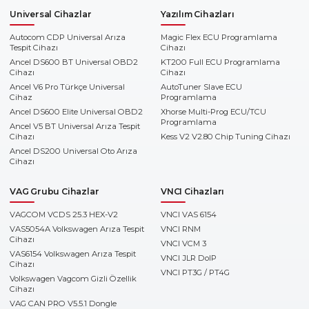
Universal Cihazlar
Yazılım Cihazları
Autocom CDP Universal Arıza
Magic Flex ECU Programlama
Tespit Cihazı
Cihazı
Ancel DS600 BT Universal OBD2
KT200 Full ECU Programlama
Cihazı
Cihazı
Ancel V6 Pro Türkçe Universal
AutoTuner Slave ECU
Cihaz
Programlama
Ancel DS600 Elite Universal OBD2
Xhorse Multi-Prog ECU/TCU
Programlama
Ancel V5 BT Universal Arıza Tespit
Cihazı
Kess V2 V2.80 Chip Tuning Cihazı
Ancel DS200 Universal Oto Arıza
Cihazı
VAG Grubu Cihazlar
VNCI Cihazları
VAGCOM VCDS 25.3 HEX-V2
VNCI VAS 6154
VAS5054A Volkswagen Arıza Tespit
VNCI RNM
Cihazı
VNCI VCM 3
VAS6154 Volkswagen Arıza Tespit
VNCI JLR DoIP
Cihazı
VNCI PT3G / PT4G
Volkswagen Vagcom Gizli Özellik
Cihazı
VAG CAN PRO V5.5.1 Dongle