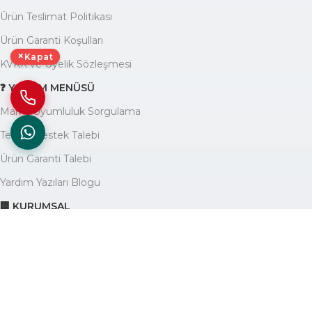
Ürün Teslimat Politikası
Ürün Garanti Koşulları
×
Kapat
KVKK ve Üyelik Sözleşmesi
❓ YARDIM MENÜSÜ
Marka Uyumluluk Sorgulama
Teknik Destek Talebi
Ürün Garanti Talebi
Yardım Yazıları Blogu
🏢 KURUMSAL
Avantajlarımız
Hakkımızda
İletişim
Site Haritası