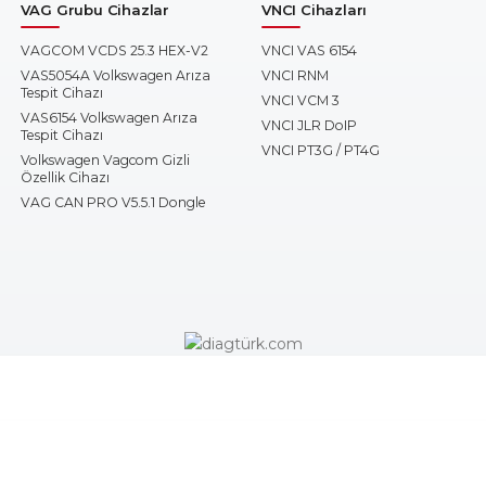
VAG Grubu Cihazlar
VNCI Cihazları
VAGCOM VCDS 25.3 HEX-V2
VNCI VAS 6154
VAS5054A Volkswagen Arıza
VNCI RNM
Tespit Cihazı
VNCI VCM 3
VAS6154 Volkswagen Arıza
VNCI JLR DoIP
Tespit Cihazı
VNCI PT3G / PT4G
Volkswagen Vagcom Gizli
Özellik Cihazı
VAG CAN PRO V5.5.1 Dongle