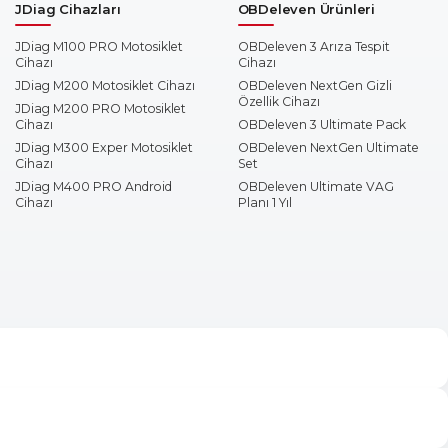
JDiag Cihazları
OBDeleven Ürünleri
JDiag M100 PRO Motosiklet
OBDeleven 3 Arıza Tespit
Cihazı
Cihazı
JDiag M200 Motosiklet Cihazı
OBDeleven NextGen Gizli
Özellik Cihazı
JDiag M200 PRO Motosiklet
Cihazı
OBDeleven 3 Ultimate Pack
JDiag M300 Exper Motosiklet
OBDeleven NextGen Ultimate
Cihazı
Set
JDiag M400 PRO Android
OBDeleven Ultimate VAG
Cihazı
Planı 1 Yıl