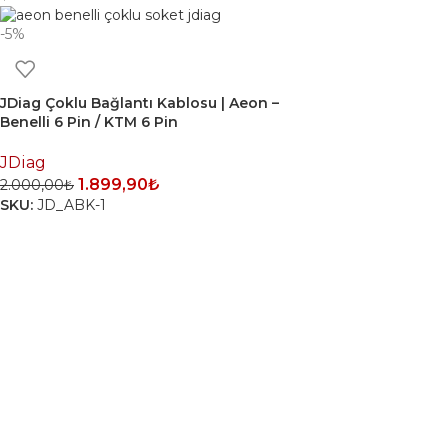
-5%
JDiag Çoklu Bağlantı Kablosu | Aeon –
Benelli 6 Pin / KTM 6 Pin
JDiag
1.899,90
₺
2.000,00
₺
SKU:
JD_ABK-1