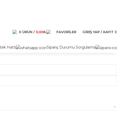
0
ÜRÜN
/
0,00
₺
FAVORILER
GIRIŞ YAP / KAYIT 
ek Hattı
Sipariş Durumu Sorgulama