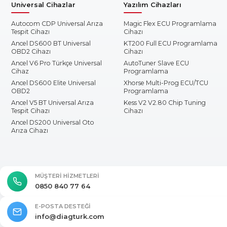
Universal Cihazlar
Yazılım Cihazları
Autocom CDP Universal Arıza
Magic Flex ECU Programlama
Tespit Cihazı
Cihazı
Ancel DS600 BT Universal
KT200 Full ECU Programlama
OBD2 Cihazı
Cihazı
Ancel V6 Pro Türkçe Universal
AutoTuner Slave ECU
Cihaz
Programlama
Ancel DS600 Elite Universal
Xhorse Multi-Prog ECU/TCU
OBD2
Programlama
Ancel V5 BT Universal Arıza
Kess V2 V2.80 Chip Tuning
Tespit Cihazı
Cihazı
Ancel DS200 Universal Oto
Arıza Cihazı
MÜŞTERI HIZMETLERI
0850 840 77 64
E-POSTA DESTEĞI
info@diagturk.com