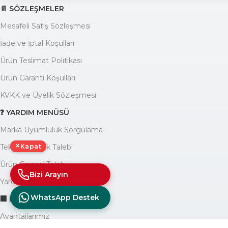
📄 SÖZLEŞMELER
Mesafeli Satış Sözleşmesi
İade ve İptal Koşulları
Ürün Teslimat Politikası
Ürün Garanti Koşulları
KVKK ve Üyelik Sözleşmesi
❓ YARDIM MENÜSÜ
Marka Uyumluluk Sorgulama
×
Kapat
Teknik Destek Talebi
Ürün Garanti Talebi
Bizi Arayın
Yardım Yazıları Blogu
WhatsApp Destek
🏢 KURUMSAL
Avantajlarımız