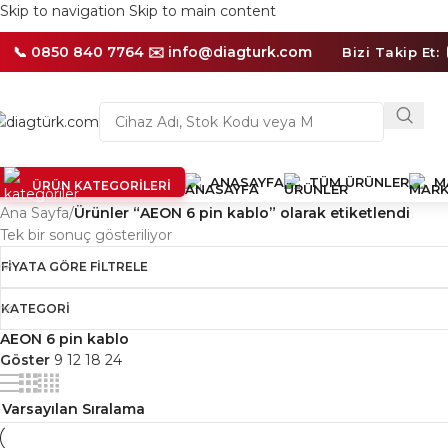
Skip to navigation
Skip to main content
🛡️
1
Yıl
📞 0850 840 7764 ✉️
info@diagturk.com
Bizi Takip Et:
Distribütör
Garantili
Ürünler
ANASAYFA
TÜM ÜRÜNLER
M
ÜRÜN KATEGORILERI
Ana Sayfa
/
Ürünler “AEON 6 pin kablo” olarak etiketlendi
Tek bir sonuç gösteriliyor
FIYATA GÖRE FILTRELE
KATEGORI
AEON 6 pin kablo
Göster
9
12
18
24