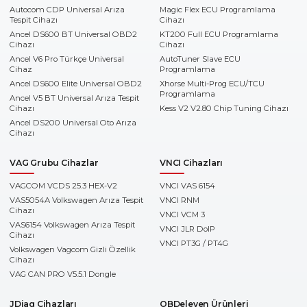
Autocom CDP Universal Arıza
Magic Flex ECU Programlama
Tespit Cihazı
Cihazı
Ancel DS600 BT Universal OBD2
KT200 Full ECU Programlama
Cihazı
Cihazı
Ancel V6 Pro Türkçe Universal
AutoTuner Slave ECU
Cihaz
Programlama
Ancel DS600 Elite Universal OBD2
Xhorse Multi-Prog ECU/TCU
Programlama
Ancel V5 BT Universal Arıza Tespit
Cihazı
Kess V2 V2.80 Chip Tuning Cihazı
Ancel DS200 Universal Oto Arıza
Cihazı
VAG Grubu Cihazlar
VNCI Cihazları
VAGCOM VCDS 25.3 HEX-V2
VNCI VAS 6154
VAS5054A Volkswagen Arıza Tespit
VNCI RNM
Cihazı
VNCI VCM 3
VAS6154 Volkswagen Arıza Tespit
VNCI JLR DoIP
Cihazı
VNCI PT3G / PT4G
Volkswagen Vagcom Gizli Özellik
Cihazı
VAG CAN PRO V5.5.1 Dongle
JDiag Cihazları
OBDeleven Ürünleri