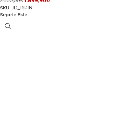
1.899,90
₺
2.000,00
₺
SKU:
JD_16PİN
Sepete Ekle