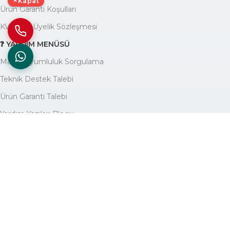
×
Kapat
Ürün Garanti Koşulları
KVKK ve Üyelik Sözleşmesi
❓ YARDIM MENÜSÜ
Marka Uyumluluk Sorgulama
Teknik Destek Talebi
Ürün Garanti Talebi
Yardım Yazıları Blogu
🏢 KURUMSAL
Avantajlarımız
Hakkımızda
İletişim
Site Haritası