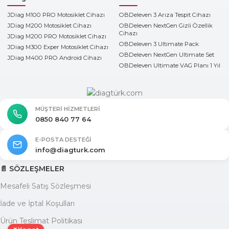
JDiag M100 PRO Motosiklet Cihazı
OBDeleven 3 Arıza Tespit Cihazı
JDiag M200 Motosiklet Cihazı
OBDeleven NextGen Gizli Özellik
Cihazı
JDiag M200 PRO Motosiklet Cihazı
OBDeleven 3 Ultimate Pack
JDiag M300 Exper Motosiklet Cihazı
OBDeleven NextGen Ultimate Set
JDiag M400 PRO Android Cihazı
OBDeleven Ultimate VAG Planı 1 Yıl
MÜŞTERI HIZMETLERI
0850 840 77 64
E-POSTA DESTEĞI
info@diagturk.com
📄 SÖZLEŞMELER
Mesafeli Satış Sözleşmesi
İade ve İptal Koşulları
Ürün Teslimat Politikası