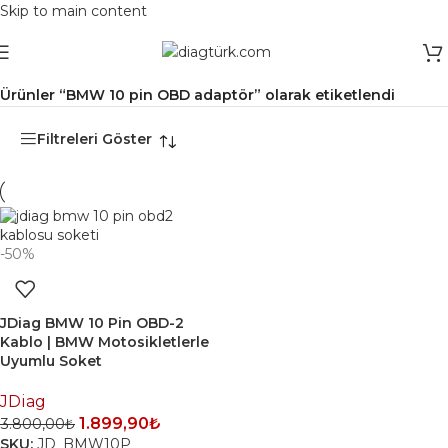
Skip to main content
Ana Sayfa
/
Ürünler “BMW 10 pin OBD adaptör” olarak etiketlendi
Filtreleri Göster
-50%
JDiag BMW 10 Pin OBD-2
Kablo | BMW Motosikletlerle
Uyumlu Soket
JDiag
1.899,90
₺
3.800,00
₺
SKU:
JD_BMW10P