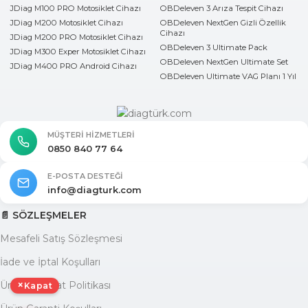
JDiag M100 PRO Motosiklet Cihazı
OBDeleven 3 Arıza Tespit Cihazı
JDiag M200 Motosiklet Cihazı
OBDeleven NextGen Gizli Özellik
Cihazı
JDiag M200 PRO Motosiklet Cihazı
OBDeleven 3 Ultimate Pack
JDiag M300 Exper Motosiklet Cihazı
OBDeleven NextGen Ultimate Set
JDiag M400 PRO Android Cihazı
OBDeleven Ultimate VAG Planı 1 Yıl
MÜŞTERI HIZMETLERI
0850 840 77 64
E-POSTA DESTEĞI
info@diagturk.com
📄 SÖZLEŞMELER
Mesafeli Satış Sözleşmesi
İade ve İptal Koşulları
×
Ürün Teslimat Politikası
Kapat