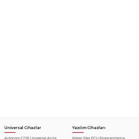
Universal Cihazlar
Yazılım Cihazları
Autocom CDP Universal Arıza
Magic Flex ECU Programlama