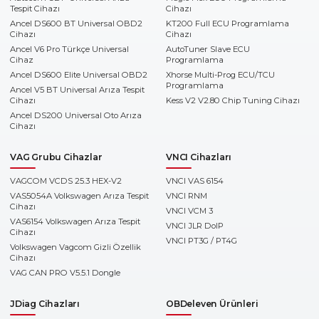
Tespit Cihazı
Cihazı
Ancel DS600 BT Universal OBD2
KT200 Full ECU Programlama
Cihazı
Cihazı
Ancel V6 Pro Türkçe Universal
AutoTuner Slave ECU
Cihaz
Programlama
Ancel DS600 Elite Universal OBD2
Xhorse Multi-Prog ECU/TCU
Programlama
Ancel V5 BT Universal Arıza Tespit
Cihazı
Kess V2 V2.80 Chip Tuning Cihazı
Ancel DS200 Universal Oto Arıza
Cihazı
VAG Grubu Cihazlar
VNCI Cihazları
VAGCOM VCDS 25.3 HEX-V2
VNCI VAS 6154
VAS5054A Volkswagen Arıza Tespit
VNCI RNM
Cihazı
VNCI VCM 3
VAS6154 Volkswagen Arıza Tespit
VNCI JLR DoIP
Cihazı
VNCI PT3G / PT4G
Volkswagen Vagcom Gizli Özellik
Cihazı
VAG CAN PRO V5.5.1 Dongle
JDiag Cihazları
OBDeleven Ürünleri