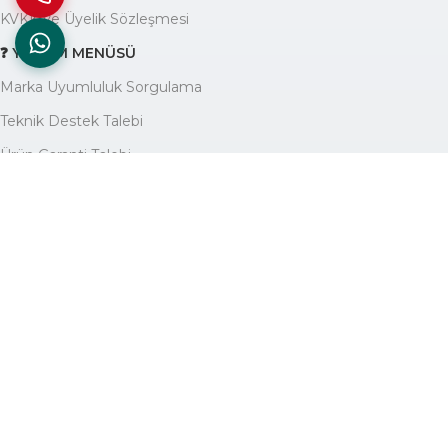
KVKK ve Üyelik Sözleşmesi
❓ YARDIM MENÜSÜ
Marka Uyumluluk Sorgulama
Teknik Destek Talebi
Ürün Garanti Talebi
Yardım Yazıları Blogu
🏢 KURUMSAL
Avantajlarımız
Hakkımızda
İletişim
Site Haritası