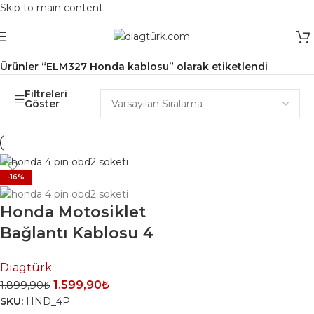
Skip to main content
Ana Sayfa
/
Ürünler “ELM327 Honda kablosu” olarak etiketlendi
Filtreleri
Göster
-16%
Honda Motosiklet
Bağlantı Kablosu 4
Pin | OBD2
Diagtürk
Dönüştürücü
1.599,90
₺
1.899,90
₺
Soketi
SKU:
HND_4P