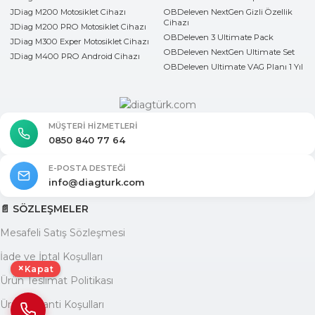
JDiag M200 Motosiklet Cihazı
OBDeleven NextGen Gizli Özellik
Cihazı
JDiag M200 PRO Motosiklet Cihazı
OBDeleven 3 Ultimate Pack
JDiag M300 Exper Motosiklet Cihazı
OBDeleven NextGen Ultimate Set
JDiag M400 PRO Android Cihazı
OBDeleven Ultimate VAG Planı 1 Yıl
MÜŞTERI HIZMETLERI
0850 840 77 64
E-POSTA DESTEĞI
info@diagturk.com
📄 SÖZLEŞMELER
Mesafeli Satış Sözleşmesi
İade ve İptal Koşulları
×
Kapat
Ürün Teslimat Politikası
Ürün Garanti Koşulları