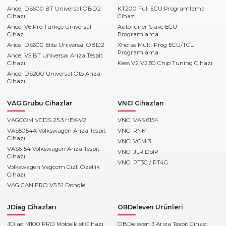
Ancel DS600 BT Universal OBD2
KT200 Full ECU Programlama
Cihazı
Cihazı
Ancel V6 Pro Türkçe Universal
AutoTuner Slave ECU
Cihaz
Programlama
Ancel DS600 Elite Universal OBD2
Xhorse Multi-Prog ECU/TCU
Programlama
Ancel V5 BT Universal Arıza Tespit
Cihazı
Kess V2 V2.80 Chip Tuning Cihazı
Ancel DS200 Universal Oto Arıza
Cihazı
VAG Grubu Cihazlar
VNCI Cihazları
VAGCOM VCDS 25.3 HEX-V2
VNCI VAS 6154
VAS5054A Volkswagen Arıza Tespit
VNCI RNM
Cihazı
VNCI VCM 3
VAS6154 Volkswagen Arıza Tespit
VNCI JLR DoIP
Cihazı
VNCI PT3G / PT4G
Volkswagen Vagcom Gizli Özellik
Cihazı
VAG CAN PRO V5.5.1 Dongle
JDiag Cihazları
OBDeleven Ürünleri
JDiag M100 PRO Motosiklet Cihazı
OBDeleven 3 Arıza Tespit Cihazı