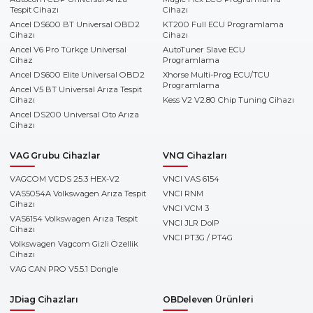
Tespit Cihazı
Cihazı
Ancel DS600 BT Universal OBD2
KT200 Full ECU Programlama
Cihazı
Cihazı
Ancel V6 Pro Türkçe Universal
AutoTuner Slave ECU
Cihaz
Programlama
Ancel DS600 Elite Universal OBD2
Xhorse Multi-Prog ECU/TCU
Programlama
Ancel V5 BT Universal Arıza Tespit
Cihazı
Kess V2 V2.80 Chip Tuning Cihazı
Ancel DS200 Universal Oto Arıza
Cihazı
VAG Grubu Cihazlar
VNCI Cihazları
VAGCOM VCDS 25.3 HEX-V2
VNCI VAS 6154
VAS5054A Volkswagen Arıza Tespit
VNCI RNM
Cihazı
VNCI VCM 3
VAS6154 Volkswagen Arıza Tespit
VNCI JLR DoIP
Cihazı
VNCI PT3G / PT4G
Volkswagen Vagcom Gizli Özellik
Cihazı
VAG CAN PRO V5.5.1 Dongle
JDiag Cihazları
OBDeleven Ürünleri