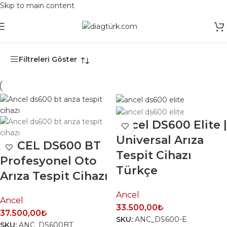
Skip to main content
Ana Sayfa
/
Ürünler “FCA AutoAuth cihazı” olarak etiketlendi
Filtreleri Göster
Ancel DS600 Elite |
Universal Arıza
ANCEL DS600 BT
Tespit Cihazı
Profesyonel Oto
Türkçe
Arıza Tespit Cihazı
Ancel
Ancel
33.500,00
₺
37.500,00
₺
SKU:
ANC_DS600-E
SKU:
ANC_DS600BT