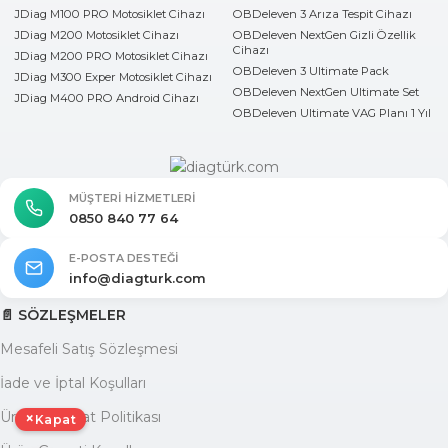
JDiag M100 PRO Motosiklet Cihazı
OBDeleven 3 Arıza Tespit Cihazı
JDiag M200 Motosiklet Cihazı
OBDeleven NextGen Gizli Özellik
Cihazı
JDiag M200 PRO Motosiklet Cihazı
OBDeleven 3 Ultimate Pack
JDiag M300 Exper Motosiklet Cihazı
OBDeleven NextGen Ultimate Set
JDiag M400 PRO Android Cihazı
OBDeleven Ultimate VAG Planı 1 Yıl
MÜŞTERI HIZMETLERI
0850 840 77 64
E-POSTA DESTEĞI
info@diagturk.com
📄 SÖZLEŞMELER
Mesafeli Satış Sözleşmesi
İade ve İptal Koşulları
Ürün Teslimat Politikası
×
Kapat