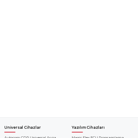
Universal Cihazlar
Yazılım Cihazları
Autocom CDP Universal Arıza
Magic Flex ECU Programlama