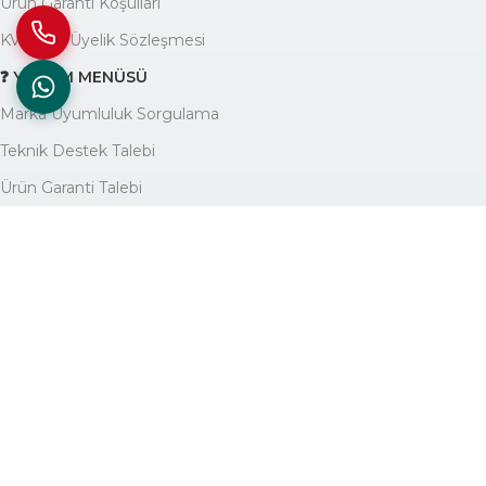
Ürün Garanti Koşulları
KVKK ve Üyelik Sözleşmesi
❓ YARDIM MENÜSÜ
Marka Uyumluluk Sorgulama
Teknik Destek Talebi
Ürün Garanti Talebi
Yardım Yazıları Blogu
🏢 KURUMSAL
Avantajlarımız
Hakkımızda
İletişim
Site Haritası