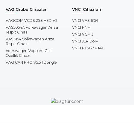
VAG Grubu Cihazlar
VNCI Cihazları
VAGCOM VCDS 25.3 HEX-V2
VNCI VAS 6154
VAS5054A Volkswagen Arıza
VNCI RNM
Tespit Cihazı
VNCI VCM 3
VAS6154 Volkswagen Arıza
VNCI JLR DoIP
Tespit Cihazı
VNCI PT3G / PT4G
Volkswagen Vagcom Gizli
Özellik Cihazı
VAG CAN PRO V5.5.1 Dongle