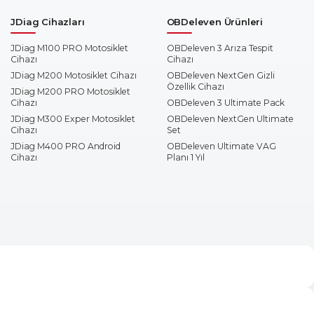
JDiag Cihazları
OBDeleven Ürünleri
JDiag M100 PRO Motosiklet
OBDeleven 3 Arıza Tespit
Cihazı
Cihazı
JDiag M200 Motosiklet Cihazı
OBDeleven NextGen Gizli
Özellik Cihazı
JDiag M200 PRO Motosiklet
Cihazı
OBDeleven 3 Ultimate Pack
JDiag M300 Exper Motosiklet
OBDeleven NextGen Ultimate
Cihazı
Set
JDiag M400 PRO Android
OBDeleven Ultimate VAG
Cihazı
Planı 1 Yıl