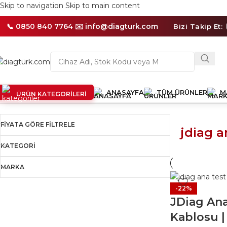
Skip to navigation
Skip to main content
📦
Aynı
Gün
📞 0850 840 7764 ✉️
info@diagturk.com
Bizi Takip Et:
İçerisinde
Kargo
İmkanı
ANASAYFA
TÜM ÜRÜNLER
M
ÜRÜN KATEGORILERI
Ana Sayfa
/
Ürünler “jdiag ana kablo” olarak etiketlendi
Tek bir
FIYATA GÖRE FILTRELE
jdiag a
KATEGORI
MARKA
-22%
JDiag Ana
Kablosu 