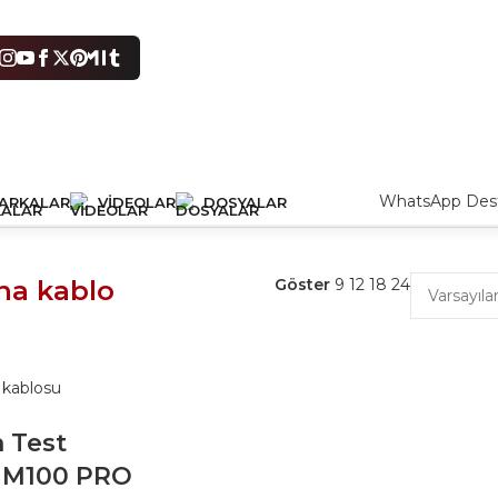
WhatsApp Dest
ARKALAR
VIDEOLAR
DOSYALAR
 sonuç gösteriliyor
na kablo
Göster
9
12
18
24
 Test
| M100 PRO