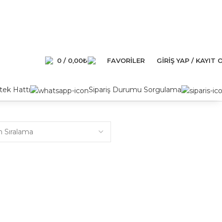
0
/
0,00
₺
FAVORILER
GIRIŞ YAP / KAYIT 
ek Hattı
Sipariş Durumu Sorgulama