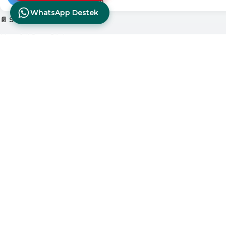
info@diagturk.com
WhatsApp Destek
📄 SÖZLEŞMELER
Mesafeli Satış Sözleşmesi
İade ve İptal Koşulları
Ürün Teslimat Politikası
Ürün Garanti Koşulları
KVKK ve Üyelik Sözleşmesi
❓ YARDIM MENÜSÜ
Marka Uyumluluk Sorgulama
Teknik Destek Talebi
Ürün Garanti Talebi
Yardım Yazıları Blogu
🏢 KURUMSAL
Avantajlarımız