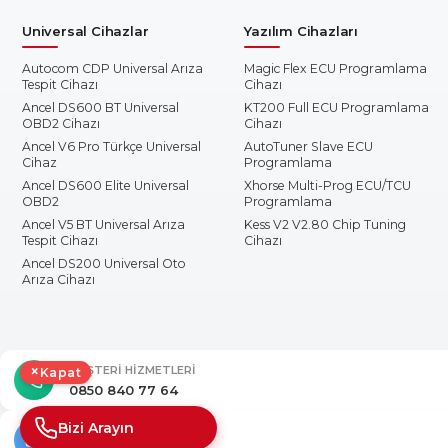
Universal Cihazlar
Yazılım Cihazları
Autocom CDP Universal Arıza
Magic Flex ECU Programlama
Tespit Cihazı
Cihazı
Ancel DS600 BT Universal
KT200 Full ECU Programlama
OBD2 Cihazı
Cihazı
Ancel V6 Pro Türkçe Universal
AutoTuner Slave ECU
Cihaz
Programlama
Ancel DS600 Elite Universal
Xhorse Multi-Prog ECU/TCU
OBD2
Programlama
Ancel V5 BT Universal Arıza
Kess V2 V2.80 Chip Tuning
Tespit Cihazı
Cihazı
Ancel DS200 Universal Oto
Arıza Cihazı
×
MÜŞTERI HIZMETLERI
Kapat
0850 840 77 64
Bizi Arayın
E-POSTA DESTEĞI