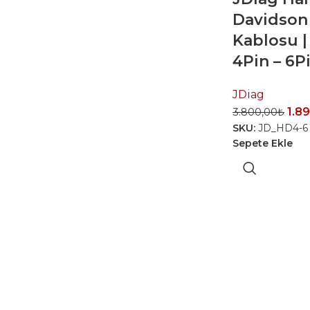
Davidson
Kablosu |
4Pin – 6P
JDiag
1.8
3.800,00
₺
SKU:
JD_HD4-6
Sepete Ekle