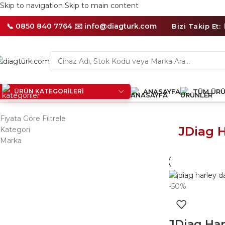
Skip to navigation
Skip to main content
🛡️
1
Yıl
📞 0850 840 7764 ✉️
info@diagturk.com
Bizi Takip Et:
Distribütör
Garantili
Ürünler
ÜRÜN KATEGORILERI
ANASAYFA
TÜM ÜRÜ
Ana Sayfa
/
Ürünler “JDiag Harley kablo” olarak etiketlendi
Tek 
Fiyata Göre Filtrele
JDiag H
Kategori
Marka
-50%
JDiag Har