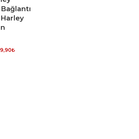
 Bağlantı
 Harley
in
99,90
₺