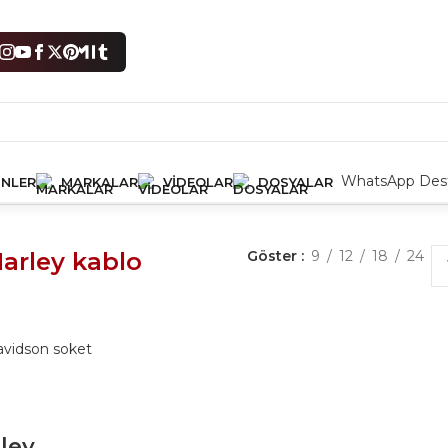
WhatsApp Dest
NLER
MARKALAR
VIDEOLAR
DOSYALAR
bir sonuç gösteriliyor
arley kablo
Göster
9
12
18
24
ley