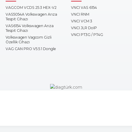
VAGCOM VCDS 25.3 HEX-V2
VNCI VAS 6154
VAS5054A Volkswagen Arıza
VNCI RNM
Tespit Cihazı
VNCI VCM 3
VAS6154 Volkswagen Arıza
VNCI JLR DoIP
Tespit Cihazı
VNCI PT3G / PT4G
Volkswagen Vagcom Gizli
Özellik Cihazı
VAG CAN PRO V5.5.1 Dongle