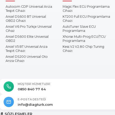
Autocom CDP Universal Arıza
Magic Flex ECU Programlama
Tespit Cihazı
Cihazı
Ancel DS600 BT Universal
KT200 Full ECU Programlama
OBD2 Cihazı
Cihazı
Ancel V6 Pro Türkçe Universal
AutoTuner Slave ECU
Cihaz
Programlama
Ancel DS600 Elite Universal
Xhorse Multi-Prog ECU/TCU
OBD2
Programlama
Ancel V5 BT Universal Arıza
Kess V2 V2.80 Chip Tuning
Tespit Cihazı
Cihazı
Ancel DS200 Universal Oto
Arıza Cihazı
MÜŞTERI HIZMETLERI
0850 840 77 64
E-POSTA DESTEĞI
info@diagturk.com
📄 SÖZLEŞMELER