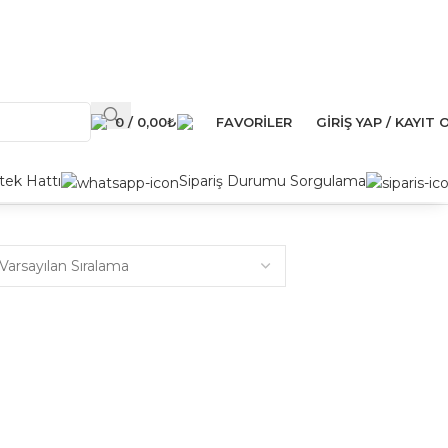
0
/
0,00
₺
FAVORILER
GIRIŞ YAP / KAYIT 
ek Hattı
Sipariş Durumu Sorgulama