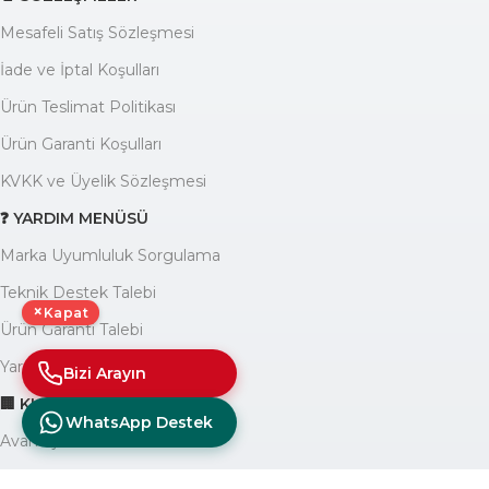
Mesafeli Satış Sözleşmesi
İade ve İptal Koşulları
Ürün Teslimat Politikası
Ürün Garanti Koşulları
KVKK ve Üyelik Sözleşmesi
❓ YARDIM MENÜSÜ
Marka Uyumluluk Sorgulama
Teknik Destek Talebi
×
Kapat
Ürün Garanti Talebi
Yardım Yazıları Blogu
Bizi Arayın
🏢 KURUMSAL
WhatsApp Destek
Avantajlarımız
Hakkımızda