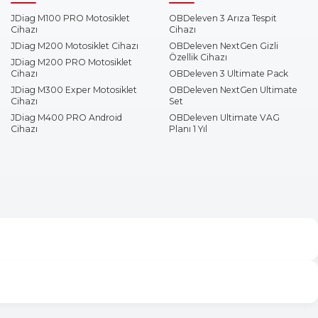
JDiag M100 PRO Motosiklet
OBDeleven 3 Arıza Tespit
Cihazı
Cihazı
JDiag M200 Motosiklet Cihazı
OBDeleven NextGen Gizli
Özellik Cihazı
JDiag M200 PRO Motosiklet
Cihazı
OBDeleven 3 Ultimate Pack
JDiag M300 Exper Motosiklet
OBDeleven NextGen Ultimate
Cihazı
Set
JDiag M400 PRO Android
OBDeleven Ultimate VAG
Cihazı
Planı 1 Yıl