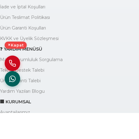
İade ve İptal Koşulları
Ürün Teslimat Politikası
Ürün Garanti Koşulları
KVKK ve Üyelik Sözleşmesi
×
Kapat
❓ YARDIM MENÜSÜ
Marka Uyumluluk Sorgulama
Teknik Destek Talebi
Ürün Garanti Talebi
Yardım Yazıları Blogu
🏢 KURUMSAL
Avantajlarımız
Hakkımızda
İletişim