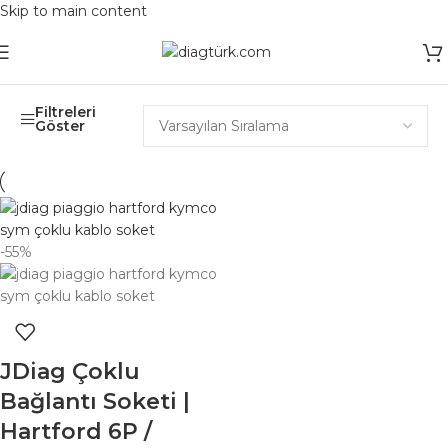
Skip to main content
Ana Sayfa
/
Ürünler “JDiag Hartford kablo” olarak etiketlendi
Filtreleri
Göster
-55%
JDiag Çoklu
Bağlantı Soketi |
Hartford 6P /