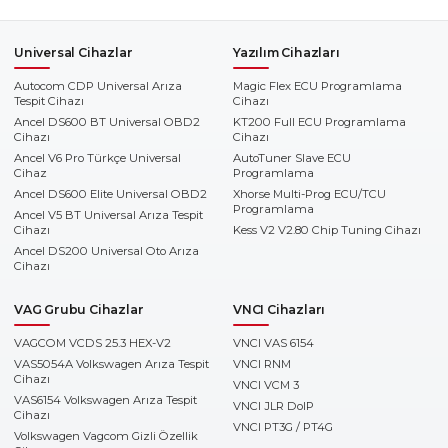
Universal Cihazlar
Yazılım Cihazları
Autocom CDP Universal Arıza
Magic Flex ECU Programlama
Tespit Cihazı
Cihazı
Ancel DS600 BT Universal OBD2
KT200 Full ECU Programlama
Cihazı
Cihazı
Ancel V6 Pro Türkçe Universal
AutoTuner Slave ECU
Cihaz
Programlama
Ancel DS600 Elite Universal OBD2
Xhorse Multi-Prog ECU/TCU
Programlama
Ancel V5 BT Universal Arıza Tespit
Cihazı
Kess V2 V2.80 Chip Tuning Cihazı
Ancel DS200 Universal Oto Arıza
Cihazı
VAG Grubu Cihazlar
VNCI Cihazları
VAGCOM VCDS 25.3 HEX-V2
VNCI VAS 6154
VAS5054A Volkswagen Arıza Tespit
VNCI RNM
Cihazı
VNCI VCM 3
VAS6154 Volkswagen Arıza Tespit
VNCI JLR DoIP
Cihazı
VNCI PT3G / PT4G
Volkswagen Vagcom Gizli Özellik