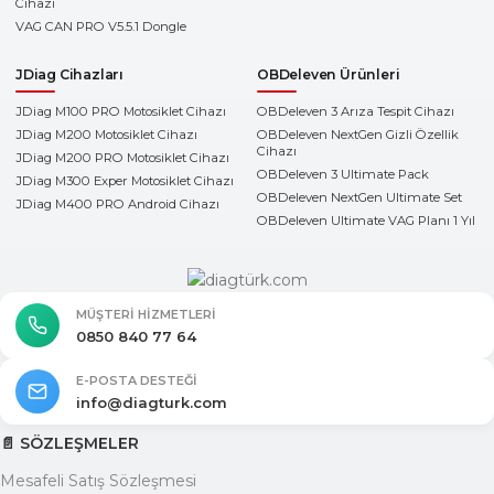
Cihazı
VAG CAN PRO V5.5.1 Dongle
JDiag Cihazları
OBDeleven Ürünleri
JDiag M100 PRO Motosiklet Cihazı
OBDeleven 3 Arıza Tespit Cihazı
JDiag M200 Motosiklet Cihazı
OBDeleven NextGen Gizli Özellik
Cihazı
JDiag M200 PRO Motosiklet Cihazı
OBDeleven 3 Ultimate Pack
JDiag M300 Exper Motosiklet Cihazı
OBDeleven NextGen Ultimate Set
JDiag M400 PRO Android Cihazı
OBDeleven Ultimate VAG Planı 1 Yıl
MÜŞTERI HIZMETLERI
0850 840 77 64
E-POSTA DESTEĞI
info@diagturk.com
📄 SÖZLEŞMELER
Mesafeli Satış Sözleşmesi