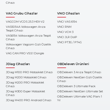
Cihazı
VAG Grubu Cihazlar
VNCI Cihazları
VAGCOM VCDS 25.3 HEX-V2
VNCI VAS 6154
VAS5054A Volkswagen Arıza
VNCI RNM
Tespit Cihazı
VNCI VCM 3
VAS6154 Volkswagen Arıza Tespit
VNCI JLR DoIP
Cihazı
VNCI PT3G / PT4G
Volkswagen Vagcom Gizli Özellik
Cihazı
VAG CAN PRO V5.5.1 Dongle
JDiag Cihazları
OBDeleven Ürünleri
JDiag M100 PRO Motosiklet Cihazı
OBDeleven 3 Arıza Tespit Cihazı
JDiag M200 Motosiklet Cihazı
OBDeleven NextGen Gizli Özellik
Cihazı
JDiag M200 PRO Motosiklet
Cihazı
OBDeleven 3 Ultimate Pack
JDiag M300 Exper Motosiklet
OBDeleven NextGen Ultimate Set
Cihazı
OBDeleven Ultimate VAG Planı 1
JDiag M400 PRO Android Cihazı
Yıl