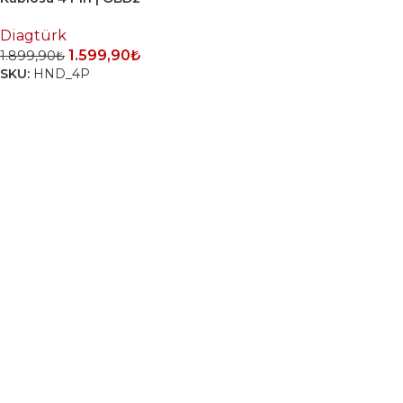
Dönüştürücü Soketi
Diagtürk
1.599,90
₺
1.899,90
₺
SKU:
HND_4P
SEPETE EKLE