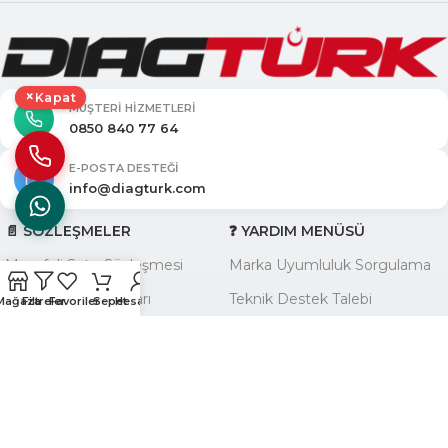
×
Kapat
MÜŞTERI HIZMETLERI
0850 840 77 64
E-POSTA DESTEĞI
info@diagturk.com
📄 SÖZLEŞMELER
❓ YARDIM MENÜSÜ
Mesafeli Satış Sözleşmesi
Marka Uyumluluk Sorgulama
İade ve İptal Koşulları
Teknik Destek Talebi
Mağaza
Filtreler
Favoriler
Sepet
Hesabım
Ürün Teslimat Politikası
Ürün Garanti Talebi
Ürün Garanti Koşulları
Yardım Yazıları Blogu
KVKK ve Üyelik Sözleşmesi
🏢 KURUMSAL