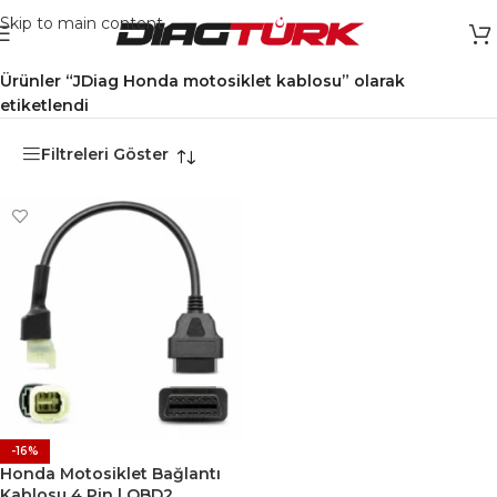
Skip to main content
Ana Sayfa
/
Ürünler “JDiag Honda motosiklet kablosu” olarak
etiketlendi
Filtreleri Göster
-16%
Honda Motosiklet Bağlantı
Kablosu 4 Pin | OBD2