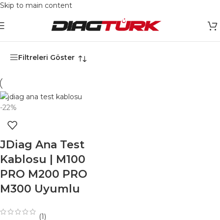
Skip to main content
Ana Sayfa
/
Ürünler “jdiag test kablosu” olarak etiketlendi
Filtreleri Göster
-22%
JDiag Ana Test
Kablosu | M100
PRO M200 PRO
M300 Uyumlu
(1)