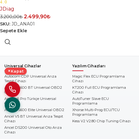
4.0
JDiag
2.499,90
₺
3.200,00
₺
SKU:
JD_ANA01
Sepete Ekle
Universal Cihazlar
Yazılım Cihazları
×
Kapat
Autocom CDP Universal Arıza
Magic Flex ECU Programlama
Tespit Cihazı
Cihazı
Ancel DS600 BT Universal OBD2
KT200 Full ECU Programlama
Cihazı
Cihazı
Ancel V6 Pro Türkçe Universal
AutoTuner Slave ECU
Cihaz
Programlama
Ancel DS600 Elite Universal OBD2
Xhorse Multi-Prog ECU/TCU
Programlama
Ancel V5 BT Universal Arıza Tespit
Cihazı
Kess V2 V2.80 Chip Tuning Cihazı
Ancel DS200 Universal Oto Arıza
Cihazı