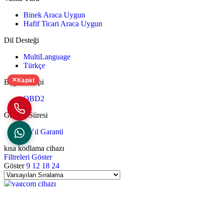
Binek Araca Uygun
Hafif Ticari Araca Uygun
Dil Desteği
MultiLanguage
Türkçe
×
Kapat
Bağlantı Tipi
OBD2
Garanti Süresi
1 Yıl Garanti
kısa kodlama cihazı
Filtreleri Göster
Göster
9
12
18
24
Ürünü Favorilere Ekle