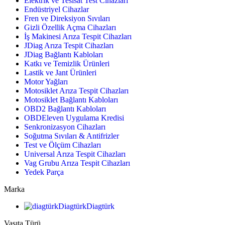
Elektrik ve Tesisat Test Cihazları
Endüstriyel Cihazlar
Fren ve Direksiyon Sıvıları
Gizli Özellik Açma Cihazları
İş Makinesi Arıza Tespit Cihazları
JDiag Arıza Tespit Cihazları
JDiag Bağlantı Kabloları
Katkı ve Temizlik Ürünleri
Lastik ve Jant Ürünleri
Motor Yağları
Motosiklet Arıza Tespit Cihazları
Motosiklet Bağlantı Kabloları
OBD2 Bağlantı Kabloları
OBDEleven Uygulama Kredisi
Senkronizasyon Cihazları
Soğutma Sıvıları & Antifrizler
Test ve Ölçüm Cihazları
Universal Arıza Tespit Cihazları
Vag Grubu Arıza Tespit Cihazları
Yedek Parça
Marka
Diagtürk
Diagtürk
Vasıta Türü