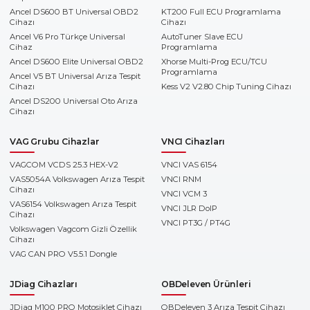
Ancel DS600 BT Universal OBD2
KT200 Full ECU Programlama
Cihazı
Cihazı
Ancel V6 Pro Türkçe Universal
AutoTuner Slave ECU
Cihaz
Programlama
Ancel DS600 Elite Universal OBD2
Xhorse Multi-Prog ECU/TCU
Programlama
Ancel V5 BT Universal Arıza Tespit
Cihazı
Kess V2 V2.80 Chip Tuning Cihazı
Ancel DS200 Universal Oto Arıza
Cihazı
VAG Grubu Cihazlar
VNCI Cihazları
VAGCOM VCDS 25.3 HEX-V2
VNCI VAS 6154
VAS5054A Volkswagen Arıza Tespit
VNCI RNM
Cihazı
VNCI VCM 3
VAS6154 Volkswagen Arıza Tespit
VNCI JLR DoIP
Cihazı
VNCI PT3G / PT4G
Volkswagen Vagcom Gizli Özellik
Cihazı
VAG CAN PRO V5.5.1 Dongle
JDiag Cihazları
OBDeleven Ürünleri
JDiag M100 PRO Motosiklet Cihazı
OBDeleven 3 Arıza Tespit Cihazı