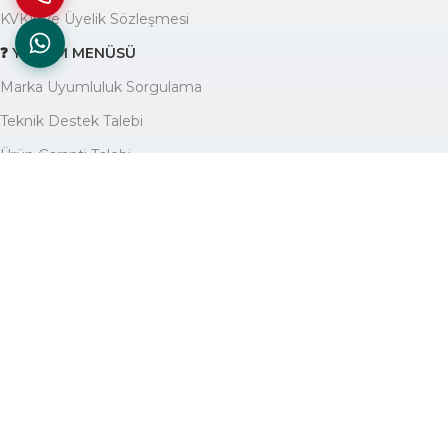
KVKK ve Üyelik Sözleşmesi
❓ YARDIM MENÜSÜ
Marka Uyumluluk Sorgulama
Teknik Destek Talebi
Ürün Garanti Talebi
Yardım Yazıları Blogu
🏢 KURUMSAL
Avantajlarımız
Hakkımızda
İletişim
Site Haritası