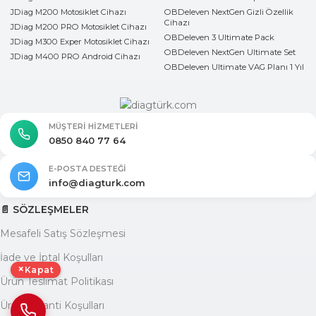
JDiag M200 Motosiklet Cihazı
OBDeleven NextGen Gizli Özellik
Cihazı
JDiag M200 PRO Motosiklet Cihazı
OBDeleven 3 Ultimate Pack
JDiag M300 Exper Motosiklet Cihazı
OBDeleven NextGen Ultimate Set
JDiag M400 PRO Android Cihazı
OBDeleven Ultimate VAG Planı 1 Yıl
MÜŞTERI HIZMETLERI
0850 840 77 64
E-POSTA DESTEĞI
info@diagturk.com
📄 SÖZLEŞMELER
Mesafeli Satış Sözleşmesi
İade ve İptal Koşulları
×
Kapat
Ürün Teslimat Politikası
Ürün Garanti Koşulları