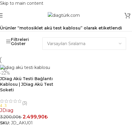
Skip to main content
Ana Sayfa
/
Ürünler “motosiklet akü test kablosu” olarak etiketlendi
Filtreleri
Göster
-22%
JDiag Akü Testi Bağlantı
Kablosu | JDiag Akü Test
Soketi
(3)
4.3
JDiag
2.499,90
₺
3.200,00
₺
SKU:
JD_AKU01
SEPETE EKLE