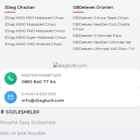
JDiag Cihazları
OBDeleven Ürünleri
JDiag M100 PRO Motosiklet Cihazı
OBDeleven 3 Arıza Tespit Cihazı
JDiag M200 Motosiklet Cihazı
OBDeleven NextGen Gizli Özellik
Cihazı
JDiag M200 PRO Motosiklet Cihazı
OBDeleven 3 Ultimate Pack
JDiag M300 Exper Motosiklet Cihazı
OBDeleven NextGen Ultimate Set
JDiag M400 PRO Android Cihazı
OBDeleven Ultimate VAG Planı 1 Yıl
MÜŞTERI HIZMETLERI
0850 840 77 64
E-POSTA DESTEĞI
info@diagturk.com
📄 SÖZLEŞMELER
Mesafeli Satış Sözleşmesi
İade ve İptal Koşulları