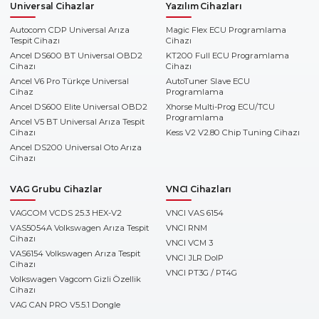
Universal Cihazlar
Yazılım Cihazları
Autocom CDP Universal Arıza
Magic Flex ECU Programlama
Tespit Cihazı
Cihazı
Ancel DS600 BT Universal OBD2
KT200 Full ECU Programlama
Cihazı
Cihazı
Ancel V6 Pro Türkçe Universal
AutoTuner Slave ECU
Cihaz
Programlama
Ancel DS600 Elite Universal OBD2
Xhorse Multi-Prog ECU/TCU
Programlama
Ancel V5 BT Universal Arıza Tespit
Cihazı
Kess V2 V2.80 Chip Tuning Cihazı
Ancel DS200 Universal Oto Arıza
Cihazı
VAG Grubu Cihazlar
VNCI Cihazları
VAGCOM VCDS 25.3 HEX-V2
VNCI VAS 6154
VAS5054A Volkswagen Arıza Tespit
VNCI RNM
Cihazı
VNCI VCM 3
VAS6154 Volkswagen Arıza Tespit
VNCI JLR DoIP
Cihazı
VNCI PT3G / PT4G
Volkswagen Vagcom Gizli Özellik
Cihazı
VAG CAN PRO V5.5.1 Dongle