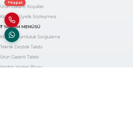
×
Kapat
Ürün Garanti Koşulları
KVKK ve Üyelik Sözleşmesi
❓ YARDIM MENÜSÜ
Marka Uyumluluk Sorgulama
Teknik Destek Talebi
Ürün Garanti Talebi
Yardım Yazıları Blogu
🏢 KURUMSAL
Avantajlarımız
Hakkımızda
İletişim
Site Haritası