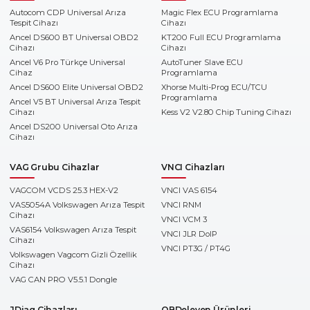
Autocom CDP Universal Arıza
Magic Flex ECU Programlama
Tespit Cihazı
Cihazı
Ancel DS600 BT Universal OBD2
KT200 Full ECU Programlama
Cihazı
Cihazı
Ancel V6 Pro Türkçe Universal
AutoTuner Slave ECU
Cihaz
Programlama
Ancel DS600 Elite Universal OBD2
Xhorse Multi-Prog ECU/TCU
Programlama
Ancel V5 BT Universal Arıza Tespit
Cihazı
Kess V2 V2.80 Chip Tuning Cihazı
Ancel DS200 Universal Oto Arıza
Cihazı
VAG Grubu Cihazlar
VNCI Cihazları
VAGCOM VCDS 25.3 HEX-V2
VNCI VAS 6154
VAS5054A Volkswagen Arıza Tespit
VNCI RNM
Cihazı
VNCI VCM 3
VAS6154 Volkswagen Arıza Tespit
VNCI JLR DoIP
Cihazı
VNCI PT3G / PT4G
Volkswagen Vagcom Gizli Özellik
Cihazı
VAG CAN PRO V5.5.1 Dongle
JDiag Cihazları
OBDeleven Ürünleri