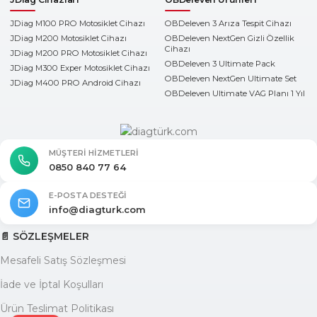
JDiag M100 PRO Motosiklet Cihazı
OBDeleven 3 Arıza Tespit Cihazı
JDiag M200 Motosiklet Cihazı
OBDeleven NextGen Gizli Özellik
Cihazı
JDiag M200 PRO Motosiklet Cihazı
OBDeleven 3 Ultimate Pack
JDiag M300 Exper Motosiklet Cihazı
OBDeleven NextGen Ultimate Set
JDiag M400 PRO Android Cihazı
OBDeleven Ultimate VAG Planı 1 Yıl
MÜŞTERI HIZMETLERI
0850 840 77 64
E-POSTA DESTEĞI
info@diagturk.com
📄 SÖZLEŞMELER
Mesafeli Satış Sözleşmesi
İade ve İptal Koşulları
Ürün Teslimat Politikası