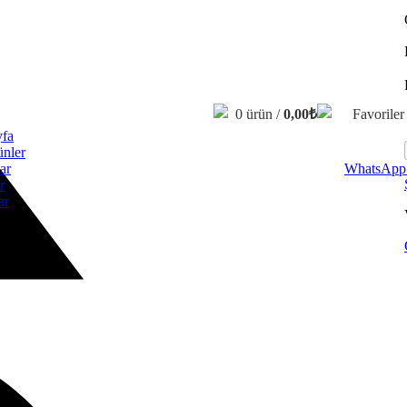
0
ürün
/
0,00
₺
Favoriler
fa
nler
ar
WhatsApp 
r
ar