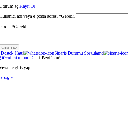
Oturum aç
Kayıt Ol
Kullanıcı adı veya e-posta adresi
*
Gerekli
Parola
*
Gerekli
Giriş Yap
Destek Hattı
Sipariş Durumu Sorgulama
Şifreni mi unuttun?
Beni hatırla
Veya ile giriş yapın
Google