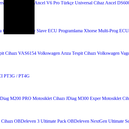
rsal OBD2 Cihazı
Ancel V6 Pro Türkçe Universal Cihaz
Ancel DS600
 Cihazı
AutoTuner Slave ECU Programlama
Xhorse Multi-Prog EC
it Cihazı
VAS6154 Volkswagen Arıza Tespit Cihazı
Volkswagen Vagc
I PT3G / PT4G
JDiag M200 PRO Motosiklet Cihazı
JDiag M300 Exper Motosiklet Cih
 Cihazı
OBDeleven 3 Ultimate Pack
OBDeleven NextGen Ultimate Se