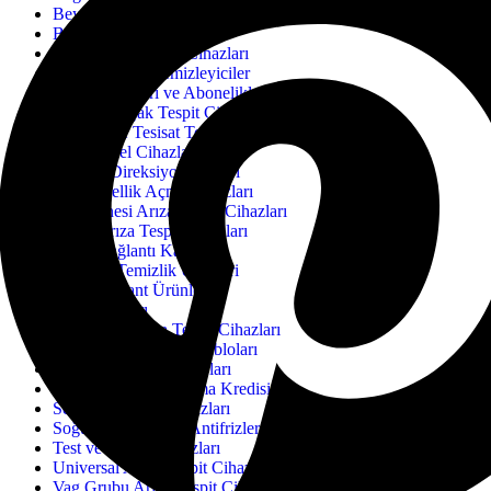
Beyin Programlama Cihazları
Bilgisayarlı Hazır Setler
Binek Arıza Tespit Cihazları
Cam Suları & Temizleyiciler
Cihaz Kredileri ve Abonelikleri
Duman Kaçak Tespit Cihazları
Elektrik ve Tesisat Test Cihazları
Endüstriyel Cihazlar
Fren ve Direksiyon Sıvıları
Gizli Özellik Açma Cihazları
İş Makinesi Arıza Tespit Cihazları
JDiag Arıza Tespit Cihazları
JDiag Bağlantı Kabloları
Katkı ve Temizlik Ürünleri
Lastik ve Jant Ürünleri
Motor Yağları
Motosiklet Arıza Tespit Cihazları
Motosiklet Bağlantı Kabloları
OBD2 Bağlantı Kabloları
OBDEleven Uygulama Kredisi
Senkronizasyon Cihazları
Soğutma Sıvıları & Antifrizler
Test ve Ölçüm Cihazları
Universal Arıza Tespit Cihazları
Vag Grubu Arıza Tespit Cihazları