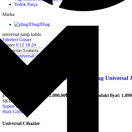
Yedek Parça
Marka
JDiag
JDiag
universal jump kablo
Filtreleri Göster
Göster
9
12
18
24
-5%
Ürünü Favorilere Ekle
JDiag Universal Bağlantı Kablosu | JDiag Universal
JDiag
Orijinal fiyat: 2.000,00₺.
1.899,90
₺
Şu andaki fiyat: 1.899
2.000,00
₺
SKU:
JD_UNV
Sepete Ekle
Hızlı Görünüm
Universal Cihazlar