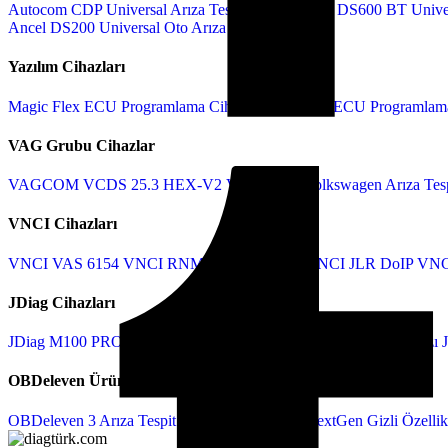
Autocom CDP Universal Arıza Tespit Cihazı
Ancel DS600 BT Unive
Ancel DS200 Universal Oto Arıza Cihazı
Yazılım Cihazları
Magic Flex ECU Programlama Cihazı
KT200 Full ECU Programlama
VAG Grubu Cihazlar
VAGCOM VCDS 25.3 HEX-V2
VAS5054A Volkswagen Arıza Tesp
VNCI Cihazları
VNCI VAS 6154
VNCI RNM
VNCI VCM 3
VNCI JLR DoIP
VNC
JDiag Cihazları
JDiag M100 PRO Motosiklet Cihazı
JDiag M200 Motosiklet Cihazı
OBDeleven Ürünleri
OBDeleven 3 Arıza Tespit Cihazı
OBDeleven NextGen Gizli Özellik