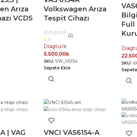
VAS6
en Arıza
Volkswagen Arıza
Bilg
hazı VCDS
Tespit Cihazı
Full
Kur
(2)
5.0
Diagtürk
Diagt
5.500,00
₺
22.50
SKU:
VW_V6154
SKU:
V
Sepete Ekle
Sepete
A | VAG
VNCI VAS6154-A