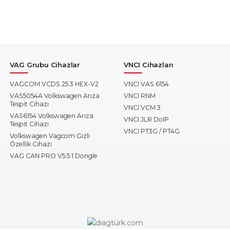
VAG Grubu Cihazlar
VNCI Cihazları
VAGCOM VCDS 25.3 HEX-V2
VNCI VAS 6154
VAS5054A Volkswagen Arıza
VNCI RNM
Tespit Cihazı
VNCI VCM 3
VAS6154 Volkswagen Arıza
VNCI JLR DoIP
Tespit Cihazı
VNCI PT3G / PT4G
Volkswagen Vagcom Gizli
Özellik Cihazı
VAG CAN PRO V5.5.1 Dongle