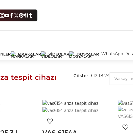
WhatsApp Dest
NLER
MARKALAR
VIDEOLAR
DOSYALAR
7 sonucun tümü gösteriliyor
za tespit cihazı
Göster
9
12
18
24
5.3 |
VAS 6154A