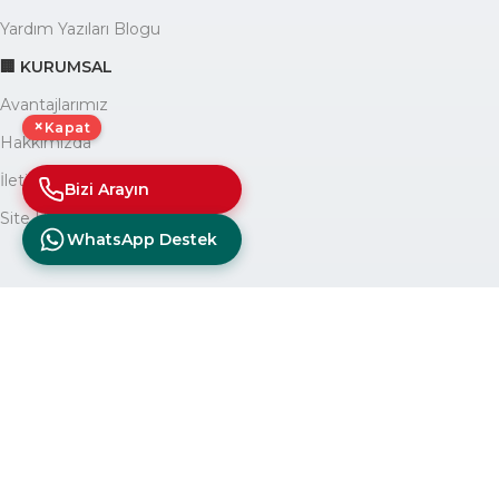
Yardım Yazıları Blogu
🏢 KURUMSAL
Avantajlarımız
×
Kapat
Hakkımızda
İletişim
Bizi Arayın
Site Haritası
WhatsApp Destek
© 2025
diagturk.com
Tüm hakları saklıdır. E-ticaret sitemizde 