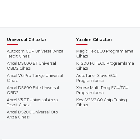
Universal Cihazlar
Yazılım Cihazları
Autocom CDP Universal Arıza
Magic Flex ECU Programlama
Tespit Cihazı
Cihazı
Ancel DS600 BT Universal
KT200 Full ECU Programlama
OBD2 Cihazı
Cihazı
Ancel V6 Pro Türkçe Universal
AutoTuner Slave ECU
Cihaz
Programlama
Ancel DS600 Elite Universal
Xhorse Multi-Prog ECU/TCU
OBD2
Programlama
Ancel V5 BT Universal Arıza
Kess V2 V2.80 Chip Tuning
Tespit Cihazı
Cihazı
Ancel DS200 Universal Oto
Arıza Cihazı