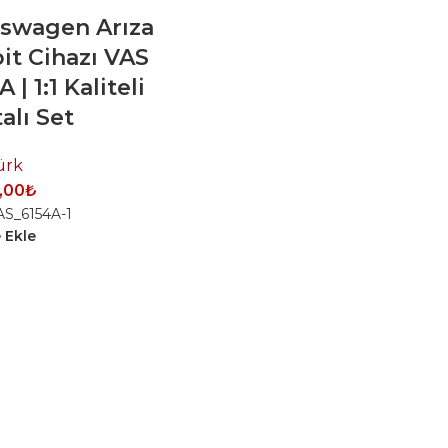
kswagen Arıza
it Cihazı VAS
 | 1:1 Kaliteli
alı Set
ürk
,00
₺
AS_6154A-1
 Ekle