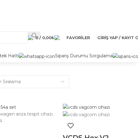
0
/
0,00
₺
FAVORILER
GIRIŞ YAP / KAYIT 
ek Hattı
Sipariş Durumu Sorgulama
VCDS Hex-V2