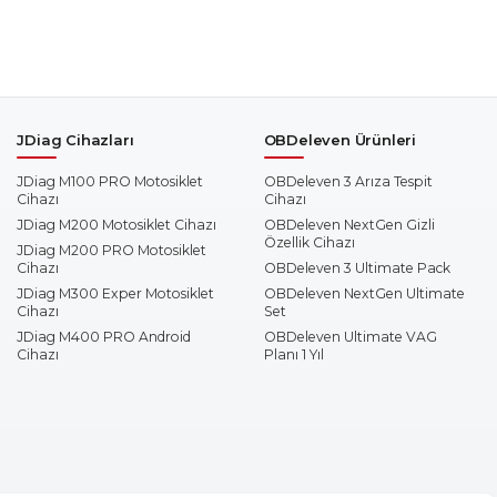
JDiag Cihazları
OBDeleven Ürünleri
JDiag M100 PRO Motosiklet
OBDeleven 3 Arıza Tespit
Cihazı
Cihazı
JDiag M200 Motosiklet Cihazı
OBDeleven NextGen Gizli
Özellik Cihazı
JDiag M200 PRO Motosiklet
Cihazı
OBDeleven 3 Ultimate Pack
JDiag M300 Exper Motosiklet
OBDeleven NextGen Ultimate
Cihazı
Set
JDiag M400 PRO Android
OBDeleven Ultimate VAG
Cihazı
Planı 1 Yıl