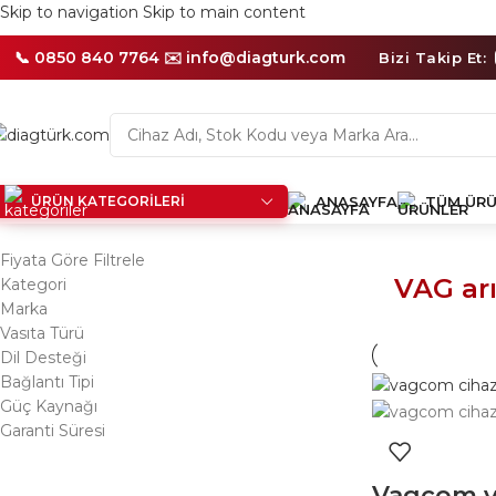
💳
Skip to navigation
Skip to main content
Kredi
Kartına
📞 0850 840 7764 ✉️
info@diagturk.com
12
Bizi Takip Et:
Taksite
Varan
İmkanlar
ÜRÜN KATEGORILERI
ANASAYFA
TÜM ÜRÜ
Ana Sayfa
/
Ürünler “VAG arıza tespit cihazı” olarak etiketlendi
Fiyata Göre Filtrele
VAG arı
Kategori
Marka
Vasıta Türü
Dil Desteği
Bağlantı Tipi
Güç Kaynağı
Garanti Süresi
Vagcom v2