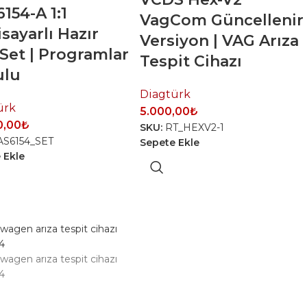
154-A 1:1
VagCom Güncellenir
isayarlı Hazır
Versiyon | VAG Arıza
 Set | Programlar
Tespit Cihazı
ulu
Diagtürk
ürk
5.000,00
₺
0,00
₺
SKU:
RT_HEXV2-1
AS6154_SET
Sepete Ekle
 Ekle