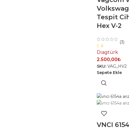
Volkswag
Tespit Ci
Hex V-2
(3)
5.0
Diagtürk
2.500,00
₺
SKU:
VAG_HV2
Sepete Ekle
VNCI 6154