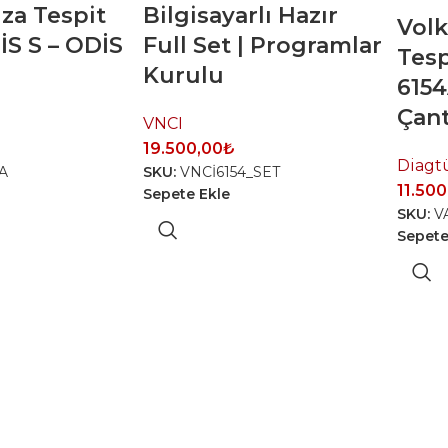
za Tespit
Bilgisayarlı Hazır
Vol
İS S – ODİS
Full Set | Programlar
Tesp
Kurulu
6154A
Çant
VNCI
19.500,00
₺
Diagt
A
SKU:
VNCİ6154_SET
11.500
Sepete Ekle
SKU:
V
Sepete