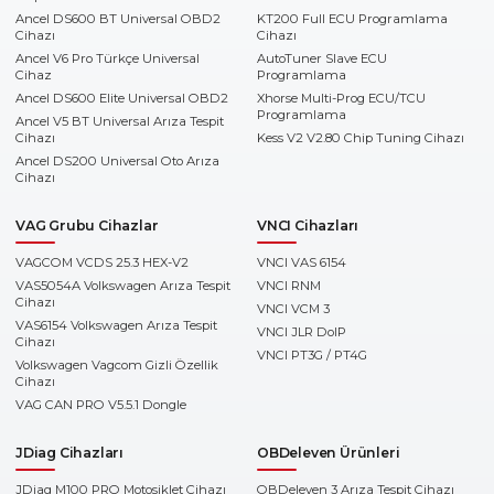
Ancel DS600 BT Universal OBD2
KT200 Full ECU Programlama
Cihazı
Cihazı
Ancel V6 Pro Türkçe Universal
AutoTuner Slave ECU
Cihaz
Programlama
Ancel DS600 Elite Universal OBD2
Xhorse Multi-Prog ECU/TCU
Programlama
Ancel V5 BT Universal Arıza Tespit
Cihazı
Kess V2 V2.80 Chip Tuning Cihazı
Ancel DS200 Universal Oto Arıza
Cihazı
VAG Grubu Cihazlar
VNCI Cihazları
VAGCOM VCDS 25.3 HEX-V2
VNCI VAS 6154
VAS5054A Volkswagen Arıza Tespit
VNCI RNM
Cihazı
VNCI VCM 3
VAS6154 Volkswagen Arıza Tespit
VNCI JLR DoIP
Cihazı
VNCI PT3G / PT4G
Volkswagen Vagcom Gizli Özellik
Cihazı
VAG CAN PRO V5.5.1 Dongle
JDiag Cihazları
OBDeleven Ürünleri
JDiag M100 PRO Motosiklet Cihazı
OBDeleven 3 Arıza Tespit Cihazı