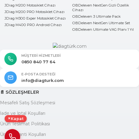
JDiag M200 Motosiklet Cihazı
OBDeleven NextGen Gizli Özellik
Cihazı
JDiag M200 PRO Motosiklet Cihazı
OBDeleven 3 Ultimate Pack
JDiag M300 Exper Motosiklet Cihazı
OBDeleven NextGen Ultimate Set
JDiag M400 PRO Android Cihazı
OBDeleven Ultimate VAG Planı 1 Yıl
MÜŞTERI HIZMETLERI
0850 840 77 64
E-POSTA DESTEĞI
info@diagturk.com
📄 SÖZLEŞMELER
Mesafeli Satış Sözleşmesi
İade ve İptal Koşulları
×
Kapat
Ürün Teslimat Politikası
Ürün Garanti Koşulları