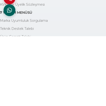
KVKK ve Üyelik Sözleşmesi
❓ YARDIM MENÜSÜ
Marka Uyumluluk Sorgulama
Teknik Destek Talebi
Ürün Garanti Talebi
Yardım Yazıları Blogu
🏢 KURUMSAL
Avantajlarımız
Hakkımızda
İletişim
Site Haritası