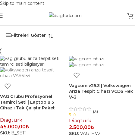
Skip to main content
Ana Sayfa
/
Ürünler “Vagcom v25.3” olarak etiketlendi
Filtreleri Göster
Vagcom v25.3 | Volkswagen
Arıza Tespit Cihazı VCDS Hex
VAG Grubu Profesyonel
V-2
Tamirci Seti | Laptoplu 5
Cihazlı Tak Çalıştır Paket
(3)
5.0
Diagtürk
Diagtürk
45.000,00
₺
2.500,00
₺
SKU:
B_SET1
SKU:
VAG_HV2