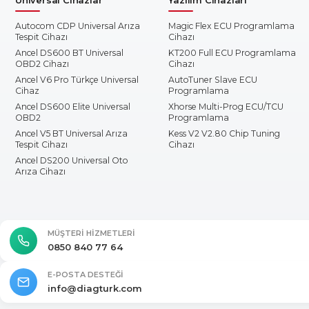
Autocom CDP Universal Arıza
Magic Flex ECU Programlama
Tespit Cihazı
Cihazı
Ancel DS600 BT Universal
KT200 Full ECU Programlama
OBD2 Cihazı
Cihazı
Ancel V6 Pro Türkçe Universal
AutoTuner Slave ECU
Cihaz
Programlama
Ancel DS600 Elite Universal
Xhorse Multi-Prog ECU/TCU
OBD2
Programlama
Ancel V5 BT Universal Arıza
Kess V2 V2.80 Chip Tuning
Tespit Cihazı
Cihazı
Ancel DS200 Universal Oto
Arıza Cihazı
MÜŞTERI HIZMETLERI
0850 840 77 64
E-POSTA DESTEĞI
info@diagturk.com