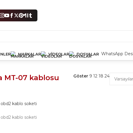
WhatsApp Dest
NLER
MARKALAR
VIDEOLAR
DOSYALAR
i
Tek bir sonuç gösteriliyor
 MT-07 kablosu
Göster
9
12
18
24