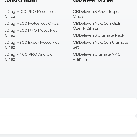
JDiag M100 PRO Motosiklet
OBDeleven 3 Arıza Tespit
Cihazı
Cihazı
JDiag M200 Motosiklet Cihazı
OBDeleven NextGen Gizli
Özellik Cihazı
JDiag M200 PRO Motosiklet
Cihazı
OBDeleven 3 Ultimate Pack
JDiag M300 Exper Motosiklet
OBDeleven NextGen Ultimate
Cihazı
Set
JDiag M400 PRO Android
OBDeleven Ultimate VAG
Cihazı
Planı 1 Yıl