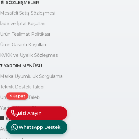
📄 SÖZLEŞMELER
Mesafeli Satış Sözleşmesi
İade ve İptal Koşulları
Ürün Teslimat Politikası
Ürün Garanti Koşulları
KVKK ve Üyelik Sözleşmesi
❓ YARDIM MENÜSÜ
Marka Uyumluluk Sorgulama
Teknik Destek Talebi
×
Kapat
Ürün Garanti Talebi
Yardım Yazıları Blogu
Bizi Arayın
🏢 KURUMSAL
WhatsApp Destek
Avantajlarımız