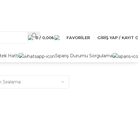
0
/
0,00
₺
FAVORILER
GIRIŞ YAP / KAYIT 
ek Hattı
Sipariş Durumu Sorgulama