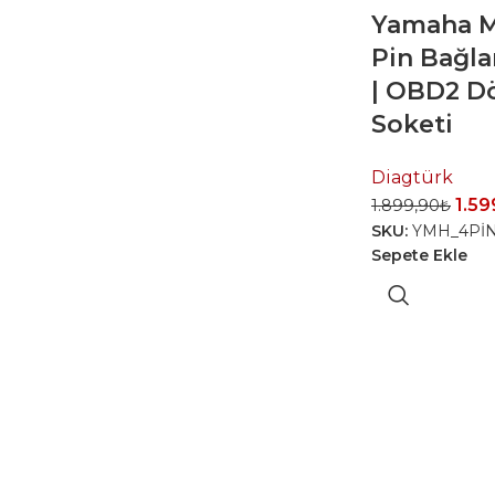
Yamaha M
Pin Bağla
| OBD2 D
Soketi
Diagtürk
1.59
1.899,90
₺
SKU:
YMH_4Pİ
Sepete Ekle