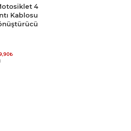
otosiklet 4
ntı Kablosu
önüştürücü
9,90
₺
N