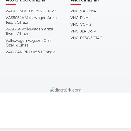
VAGCOM VCDS 25.3 HEX-V2
VNCI VAS 6154
VAS5054A Volkswagen Arıza
VNCI RNM
Tespit Cihazı
VNCI VCM 3
VAS6154 Volkswagen Arıza
VNCI JLR DoIP
Tespit Cihazı
VNCI PT3G / PT4G
Volkswagen Vagcom Gizli
Özellik Cihazı
VAG CAN PRO V5.5.1 Dongle