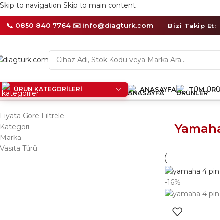
Skip to navigation
Skip to main content
🛡️
1
Yıl
📞 0850 840 7764 ✉️
info@diagturk.com
Bizi Takip Et:
Distribütör
Garantili
Ürünler
ÜRÜN KATEGORILERI
ANASAYFA
TÜM ÜRÜ
Ana Sayfa
/
Ürünler “Yamaha MT-07 kablosu” olarak etiketlend
Fiyata Göre Filtrele
Yamaha
Kategori
Marka
Vasıta Türü
-16%