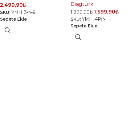
OBD2 Soketi
Diagtürk
2.499,90
₺
OBD2
1.599,90
₺
1.899,90
₺
SKU:
YMH_3-4-6
Dönüştürücü
Sepete Ekle
SKU:
YMH_4PİN
Soketi
Sepete Ekle