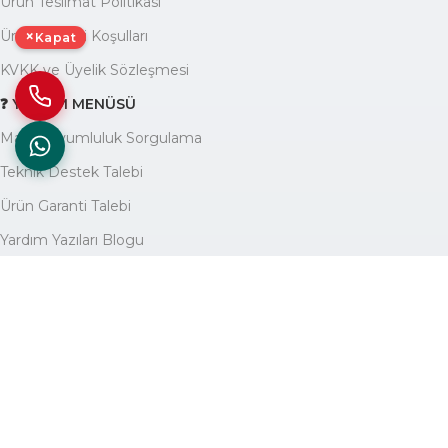
Ürün Teslimat Politikası
×
Ürün Garanti Koşulları
Kapat
KVKK ve Üyelik Sözleşmesi
❓ YARDIM MENÜSÜ
Marka Uyumluluk Sorgulama
Teknik Destek Talebi
Ürün Garanti Talebi
Yardım Yazıları Blogu
🏢 KURUMSAL
Avantajlarımız
Hakkımızda
İletişim
Site Haritası