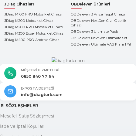
JDiag Cihazları
OBDeleven Ürünleri
JDiag M100 PRO Motosiklet Cihazı
OBDeleven 3 Arıza Tespit Cihazı
JDiag M200 Motosiklet Cihazı
OBDeleven NextGen Gizli Özellik
Cihazı
JDiag M200 PRO Motosiklet Cihazı
OBDeleven 3 Ultimate Pack
JDiag M300 Exper Motosiklet Cihazı
OBDeleven NextGen Ultimate Set
JDiag M400 PRO Android Cihazı
OBDeleven Ultimate VAG Planı 1 Yıl
MÜŞTERI HIZMETLERI
0850 840 77 64
E-POSTA DESTEĞI
info@diagturk.com
📄 SÖZLEŞMELER
Mesafeli Satış Sözleşmesi
İade ve İptal Koşulları