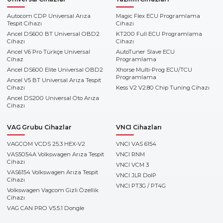
Autocom CDP Universal Arıza
Magic Flex ECU Programlama
Tespit Cihazı
Cihazı
Ancel DS600 BT Universal OBD2
KT200 Full ECU Programlama
Cihazı
Cihazı
Ancel V6 Pro Türkçe Universal
AutoTuner Slave ECU
Cihaz
Programlama
Ancel DS600 Elite Universal OBD2
Xhorse Multi-Prog ECU/TCU
Programlama
Ancel V5 BT Universal Arıza Tespit
Cihazı
Kess V2 V2.80 Chip Tuning Cihazı
Ancel DS200 Universal Oto Arıza
Cihazı
VAG Grubu Cihazlar
VNCI Cihazları
VAGCOM VCDS 25.3 HEX-V2
VNCI VAS 6154
VAS5054A Volkswagen Arıza Tespit
VNCI RNM
Cihazı
VNCI VCM 3
VAS6154 Volkswagen Arıza Tespit
VNCI JLR DoIP
Cihazı
VNCI PT3G / PT4G
Volkswagen Vagcom Gizli Özellik
Cihazı
VAG CAN PRO V5.5.1 Dongle