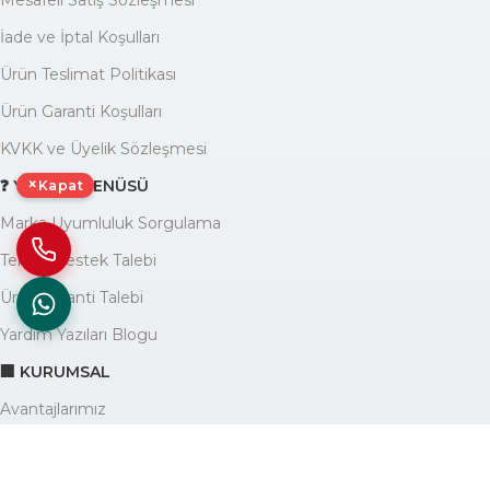
Mesafeli Satış Sözleşmesi
İade ve İptal Koşulları
Ürün Teslimat Politikası
Ürün Garanti Koşulları
KVKK ve Üyelik Sözleşmesi
×
❓ YARDIM MENÜSÜ
Kapat
Marka Uyumluluk Sorgulama
Teknik Destek Talebi
Ürün Garanti Talebi
Yardım Yazıları Blogu
🏢 KURUMSAL
Avantajlarımız
Hakkımızda
İletişim