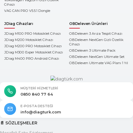
Volkswagen Vagcom Gizli Özellik
Cihazı
VAG CAN PRO V5.5.1 Dongle
JDiag Cihazları
OBDeleven Ürünleri
JDiag M100 PRO Motosiklet Cihazı
OBDeleven 3 Arıza Tespit Cihazı
JDiag M200 Motosiklet Cihazı
OBDeleven NextGen Gizli Özellik
Cihazı
JDiag M200 PRO Motosiklet Cihazı
OBDeleven 3 Ultimate Pack
JDiag M300 Exper Motosiklet Cihazı
OBDeleven NextGen Ultimate Set
JDiag M400 PRO Android Cihazı
OBDeleven Ultimate VAG Planı 1 Yıl
MÜŞTERI HIZMETLERI
0850 840 77 64
E-POSTA DESTEĞI
info@diagturk.com
📄 SÖZLEŞMELER