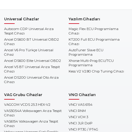
Universal Cihazlar
Yazılım Cihazları
Autocom CDP Universal Arıza
Magic Flex ECU Programlama
Tespit Cihazı
Cihazı
Ancel DS600 BT Universal OBD2
KT200 Full ECU Programlama
Cihazı
Cihazı
Ancel V6 Pro Türkçe Universal
AutoTuner Slave ECU
Cihaz
Programlama
Ancel DS600 Elite Universal OBD2
Xhorse Multi-Prog ECU/TCU
Programlama
Ancel V5 BT Universal Arıza Tespit
Cihazı
Kess V2 V2.80 Chip Tuning Cihazı
Ancel DS200 Universal Oto Arıza
Cihazı
VAG Grubu Cihazlar
VNCI Cihazları
VAGCOM VCDS 25.3 HEX-V2
VNCI VAS 6154
VAS5054A Volkswagen Arıza Tespit
VNCI RNM
Cihazı
VNCI VCM 3
VAS6154 Volkswagen Arıza Tespit
VNCI JLR DoIP
Cihazı
VNCI PT3G / PT4G