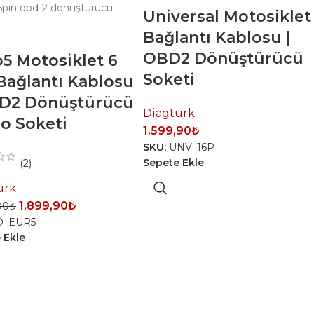
Universal Motosiklet
Bağlantı Kablosu |
OBD2 Dönüştürücü
5 Motosiklet 6
Soketi
Bağlantı Kablosu
BD2 Dönüştürücü
Diagtürk
o Soketi
1.599,90
₺
SKU:
UNV_16P
Sepete Ekle
(2)
ürk
1.899,90
₺
00
₺
D_EUR5
 Ekle