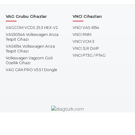
VAG Grubu Cihazlar
VNCI Cihazları
VAGCOM VCDS 25.3 HEX-V2
VNCI VAS 6154
VAS5054A Volkswagen Arıza
VNCI RNM
Tespit Cihazı
VNCI VCM 3
VAS6154 Volkswagen Arıza
VNCI JLR DoIP
Tespit Cihazı
VNCI PT3G / PT4G
Volkswagen Vagcom Gizli
Özellik Cihazı
VAG CAN PRO V5.5.1 Dongle