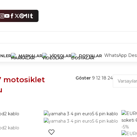
WhatsApp Dest
NLER
MARKALAR
VIDEOLAR
DOSYALAR
lendi
4 sonucun tümü gösteriliyor
 motosiklet
Göster
9
12
18
24
u
-5%