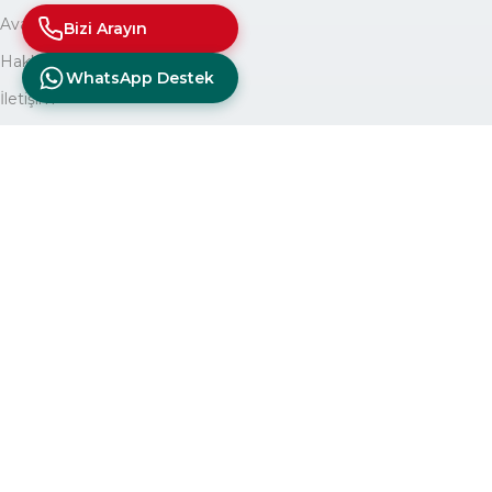
Avantajlarımız
Bizi Arayın
Hakkımızda
WhatsApp Destek
İletişim
Site Haritası
© 2025
diagturk.com
Tüm hakları saklıdır. E-ticaret sitemizde 
başlatılacaktır. Kred