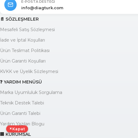
E-POSTA DESTEĞI
info@diagturk.com
📄 SÖZLEŞMELER
Mesafeli Satış Sözleşmesi
İade ve İptal Koşulları
Ürün Teslimat Politikası
Ürün Garanti Koşulları
KVKK ve Üyelik Sözleşmesi
❓ YARDIM MENÜSÜ
Marka Uyumluluk Sorgulama
Teknik Destek Talebi
Ürün Garanti Talebi
Yardım Yazıları Blogu
×
Kapat
🏢 KURUMSAL