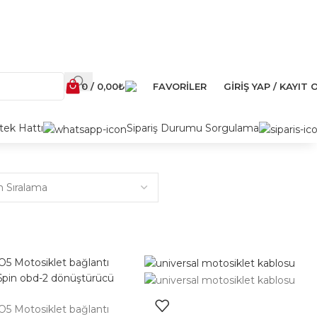
0
/
0,00
₺
FAVORILER
GIRIŞ YAP / KAYIT 
ek Hattı
Sipariş Durumu Sorgulama