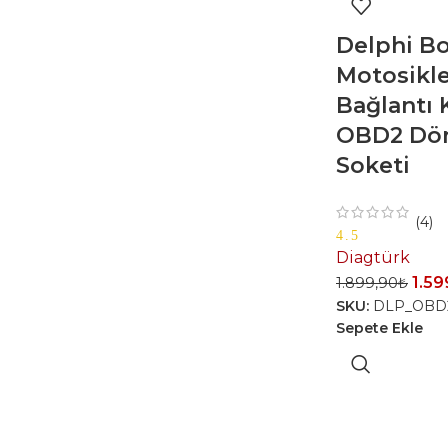
Delphi B
Motosikle
Bağlantı 
OBD2 Dö
Soketi
(4)
4.5
Diagtürk
1.59
1.899,90
₺
SKU:
DLP_OBD
Sepete Ekle