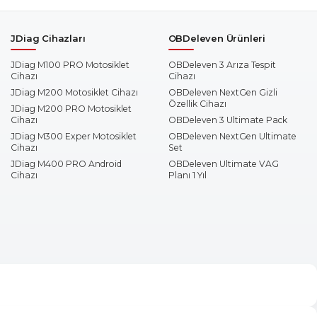
JDiag Cihazları
OBDeleven Ürünleri
JDiag M100 PRO Motosiklet
OBDeleven 3 Arıza Tespit
Cihazı
Cihazı
JDiag M200 Motosiklet Cihazı
OBDeleven NextGen Gizli
Özellik Cihazı
JDiag M200 PRO Motosiklet
Cihazı
OBDeleven 3 Ultimate Pack
JDiag M300 Exper Motosiklet
OBDeleven NextGen Ultimate
Cihazı
Set
JDiag M400 PRO Android
OBDeleven Ultimate VAG
Cihazı
Planı 1 Yıl