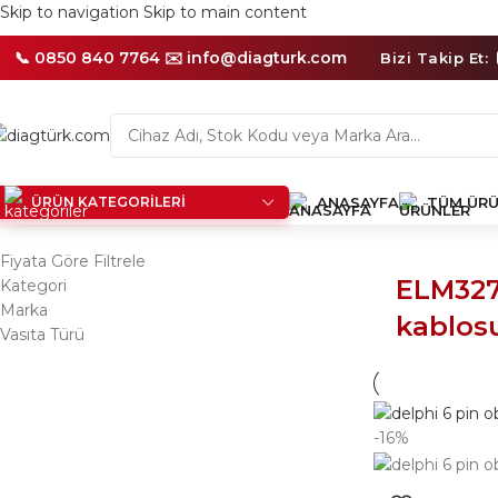
Skip to navigation
Skip to main content
📦
Aynı
Gün
📞 0850 840 7764 ✉️
info@diagturk.com
Bizi Takip Et:
İçerisinde
Kargo
İmkanı
ÜRÜN KATEGORILERI
ANASAYFA
TÜM ÜRÜ
Ana Sayfa
/
Ürünler “ELM327 motosiklet kablosu” olarak etiket
Fiyata Göre Filtrele
ELM327
Kategori
Marka
kablos
Vasıta Türü
-16%