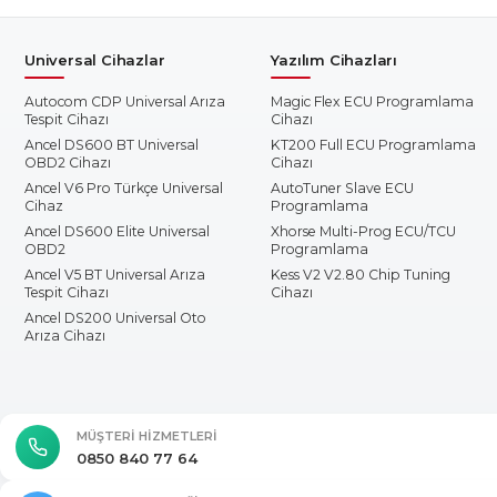
Universal Cihazlar
Yazılım Cihazları
Autocom CDP Universal Arıza
Magic Flex ECU Programlama
Tespit Cihazı
Cihazı
Ancel DS600 BT Universal
KT200 Full ECU Programlama
OBD2 Cihazı
Cihazı
Ancel V6 Pro Türkçe Universal
AutoTuner Slave ECU
Cihaz
Programlama
Ancel DS600 Elite Universal
Xhorse Multi-Prog ECU/TCU
OBD2
Programlama
Ancel V5 BT Universal Arıza
Kess V2 V2.80 Chip Tuning
Tespit Cihazı
Cihazı
Ancel DS200 Universal Oto
Arıza Cihazı
MÜŞTERI HIZMETLERI
0850 840 77 64