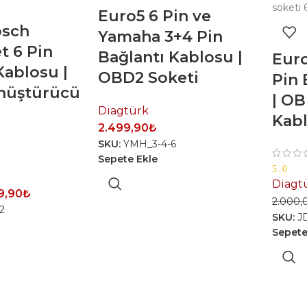
Euro5 6 Pin ve
osch
Yamaha 3+4 Pin
t 6 Pin
Bağlantı Kablosu |
Euro
Kablosu |
OBD2 Soketi
Pin 
nüştürücü
| O
Diagtürk
Kabl
2.499,90
₺
SKU:
YMH_3-4-6
Sepete Ekle
5.0
Diagt
9,90
₺
2.000,
2
SKU:
J
Sepete